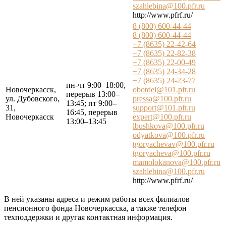
szahlebina@100.pfr.ru
http://www.pfrf.ru/
8 (800) 600-44-44
8 (800) 600-44-44
+7 (8635) 22-42-64
+7 (8635) 22-82-38
+7 (8635) 22-00-49
+7 (8635) 24-34-28
+7 (8635) 24-23-77
пн-чт 9:00–18:00,
Новочеркасск,
obotdel@101.pfr.ru
перерыв 13:00–
ул. Дубовского,
pressa@100.pfr.ru
13:45; пт 9:00–
31,
support@101.pfr.ru
16:45, перерыв
Новочеркасск
expert@100.pfr.ru
13:00–13:45
lbushkova@100.pfr.ru
odyatkova@100.pfr.ru
tgoryachevav@100.pfr.ru
tgoryacheva@100.pfr.ru
mamolokanova@100.pfr.ru
szahlebina@100.pfr.ru
http://www.pfrf.ru/
В ней указаны адреса и режим работы всех филиалов
пенсионного фонда Новочеркасска, а также телефон
техподдержки и другая контактная информация.