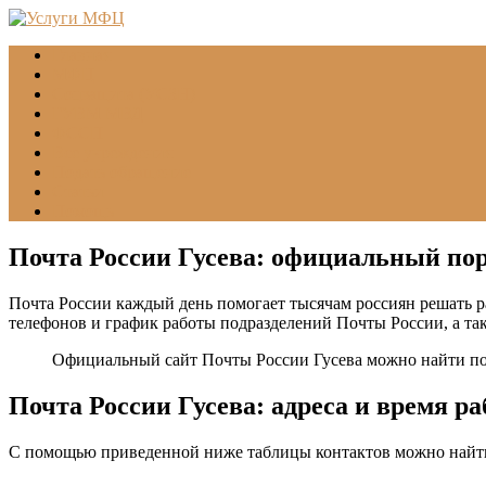
Главная
МФЦ
Соцзащита (УСЗН)
ГУВМ МВД
ФССП
Все учреждения
Подать обращение
Статьи
Помощь
Почта России Гусева: официальный пор
Почта России каждый день помогает тысячам россиян решать р
телефонов и график работы подразделений Почты России, а т
Официальный сайт Почты России Гусева можно найти п
Почта России Гусева: адреса и время р
С помощью приведенной ниже таблицы контактов можно найти