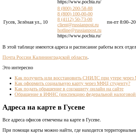
https://www.pochta.ru/
8 (800) 200-58-88
8 (800) 100-00-00
8 (4112) 50-73-00
Гусев, Зелёная ул., 10
пн-пт 8:00–20
client@russianpost.ru
hotline@russianpost.ru
https://www.pochta.ru/
В этой таблице имеются адреса и расписание работы всех отде
Почта России Калининградской области
.
Это интересно
Как получить или восстановить СНИЛС при утере чере
Как оформить социальную карту через МФЦ студенту?
Как подать обращение в соцзащиту онлайн на сайте
Обращение в ИФНС (инспекцию федеральной налоговой 
Адреса на карте в Гусеве
Все адреса офисов отмечены на карте в Гусеве.
При помощи карты можно найти, где находится территориальн