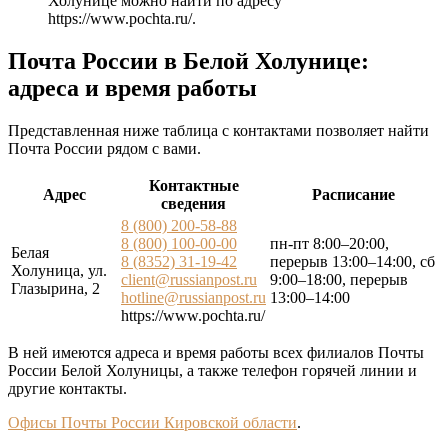
Холунице можно найти по адресу
https://www.pochta.ru/
.
Почта России в Белой Холунице:
адреса и время работы
Представленная ниже таблица с контактами позволяет найти
Почта России рядом с вами.
Контактные
Адрес
Расписание
сведения
8 (800) 200-58-88
8 (800) 100-00-00
пн-пт 8:00–20:00,
Белая
8 (8352) 31-19-42
перерыв 13:00–14:00, сб
Холуница, ул.
client@russianpost.ru
9:00–18:00, перерыв
Глазырина, 2
hotline@russianpost.ru
13:00–14:00
https://www.pochta.ru/
В ней имеются адреса и время работы всех филиалов Почты
России Белой Холуницы, а также телефон горячей линии и
другие контакты.
Офисы Почты России Кировской области
.