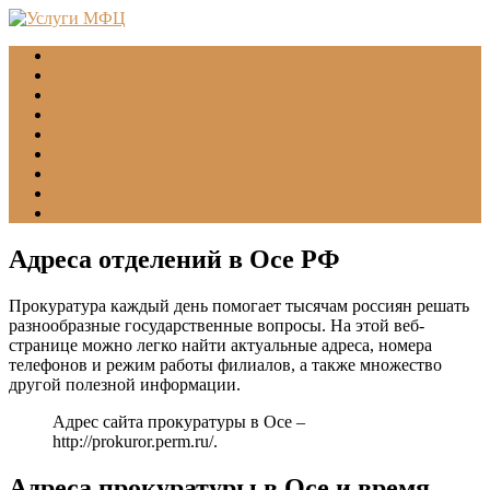
Главная
МФЦ
Соцзащита (УСЗН)
ГУВМ МВД
ФССП
Все учреждения
Подать обращение
Статьи
Помощь
Адреса отделений в Осе РФ
Прокуратура каждый день помогает тысячам россиян решать
разнообразные государственные вопросы. На этой веб-
странице можно легко найти актуальные адреса, номера
телефонов и режим работы филиалов, а также множество
другой полезной информации.
Адрес сайта прокуратуры в Осе –
http://prokuror.perm.ru/
.
Адреса прокуратуры в Осе и время