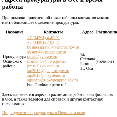
работы
При помощи приведенной ниже таблицы контактов можно
найти ближайшее отделение прокуратуры.
Название
Контакты
Адрес
Расписани
+7 (34291) 4-49-91
+7 (34291) 2-03-21
businesspravo@genproc.gov.ru
ideagr@genproc.gov.ru
ул.
Прокуратура
press@gvp.gov.ru
Степана
Осинского
mamontov@gvp.gov.ru
уточняйте
Разина,
района
press@gvp.rsnet.ru
11, Оса
iap2013@genproc.gov.ru
iap2013@it-systems.ru
iapsochi2015@genproc.gov.ru
http://prokuror.perm.ru/
Здесь же имеются адреса и расписание работы всех филиалов
в Осе, а также телефон для справок и другая контактная
информация.
Подразделения прокуратуры в Пермском крае
.