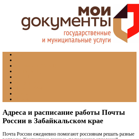
Главная
МФЦ
Соцзащита (УСЗН)
ГУВМ МВД
ФССП
Все учреждения
Подать обращение
Статьи
Помощь
Адреса и расписание работы Почты
России в Забайкальском крае
Почта России ежедневно помогают россиянам решать разные