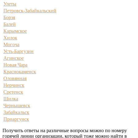
Улеты
Петровск-Забайкальский
Борзя
Балей
Карымское
Хилок
Могоча
Усть-Баргузин
Агинское
Новая Чара
Краснокаменск
Оловянная
Нерчинск
Сретенск
Шилка
Чернышевск
Забайкальск
Приаргунск
Получить ответы на различные вопросы можно по номеру
горячей линии организации, который тоже можно найти в