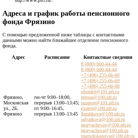
http://www.pfrf.ru/
.
Адреса и график работы пенсионного
фонда Фрязино
С помощью предложенной ниже таблицы с контактными
данными можно найти ближайшее отделение пенсионного
фонда.
Адрес
Расписание
Контактные сведения
8 (800) 600-44-44
8 (800) 600-44-44
+7 (496) 255-66-60
+7 (496) 255-66-69
+7 (496) 255-66-68
obotdel@101.pfr.ru
Фрязино,
пн-чт 9:00–18:00,
pressa@100.pfr.ru
Московская
перерыв 13:00–13:45;
support@101.pfr.ru
ул., 2Б,
пт 9:00–16:45,
expert@100.pfr.ru
Фрязино
перерыв 13:00–13:45
lbushkova@100.pfr.ru
odyatkova@100.pfr.ru
tgoryachevav@100.pfr.ru
tgoryacheva@100.pfr.ru
mamolokanova@100.pfr.ru