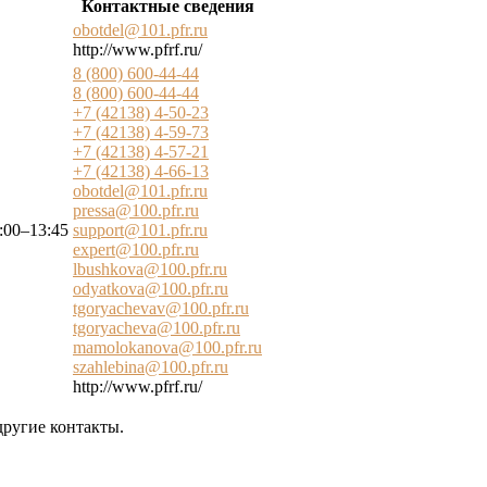
Контактные сведения
obotdel@101.pfr.ru
http://www.pfrf.ru/
8 (800) 600-44-44
8 (800) 600-44-44
+7 (42138) 4-50-23
+7 (42138) 4-59-73
+7 (42138) 4-57-21
+7 (42138) 4-66-13
obotdel@101.pfr.ru
pressa@100.pfr.ru
:00–13:45
support@101.pfr.ru
expert@100.pfr.ru
lbushkova@100.pfr.ru
odyatkova@100.pfr.ru
tgoryachevav@100.pfr.ru
tgoryacheva@100.pfr.ru
mamolokanova@100.pfr.ru
szahlebina@100.pfr.ru
http://www.pfrf.ru/
другие контакты.