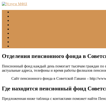
Главная
МФЦ
Соцзащита (УСЗН)
ГУВМ МВД
ФССП
Все учреждения
Подать обращение
Статьи
Помощь
Отделения пенсионного фонда в Совет
Пенсионный фонд каждый день помогает тысячам граждан по в
актуальные адреса, телефоны и время работы филиалов пенсио
Сайт пенсионного фонда в Советской Гавани –
http://www.
Где находится пенсионный фонд Советс
Предложенная ниже таблица с контактами поможет найти Пен