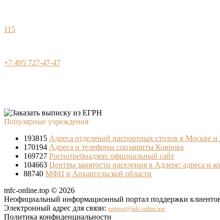
115
+7 495 727-47-47
Популярные учреждения
193815
Адреса отделений паспортных столов в Москве и
170194
Адреса и телефоны соцзащиты Коврова
169727
Роспотребнадзор: официальный сайт
104663
Центры занятости населения в Адлере: адреса и к
88740
МФЦ в Архангельской области
mfc-online.top © 2026
Неофициальный информационный портал поддержки клиентов 
Электронный адрес для связи:
support@mfc-online.top
Политика конфиденциальности