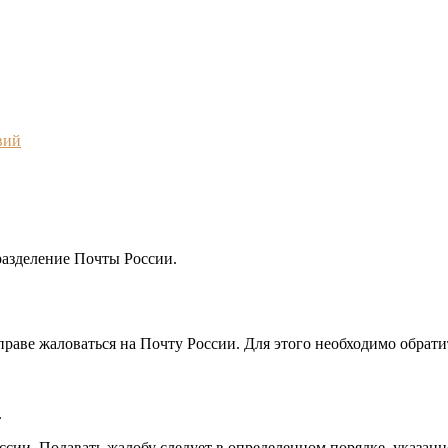
вий
азделение Почты России.
раве жаловаться на Почту России. Для этого необходимо обратит
.
сии. Подавать жалобу следует в определенном порядке, указан