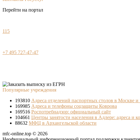
Перейти на портал
115
+7 495 727-47-47
Популярные учреждения
193810
Адреса отделений паспортных столов в Москве и
169985
Адреса и телефоны соцзащиты Коврова
169516
Роспотребнадзор: официальный сайт
104661
Центры занятости населения в Адлере: адреса и к
88632
МФЦ в Архангельской области
mfc-online.top © 2026
Неофициальный информационный портал поддержки клиентов 