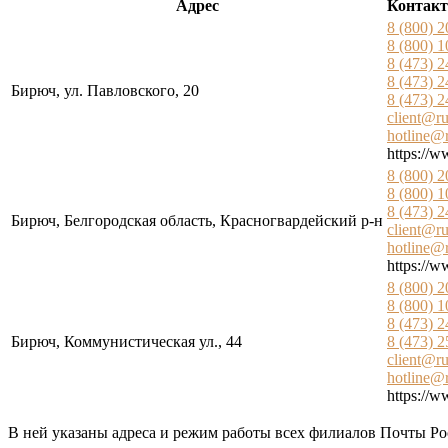
Адрес
Контакт
8 (800) 
8 (800) 
8 (473) 
8 (473) 
Бирюч, ул. Павловского, 20
8 (473) 
client@ru
hotline@r
https://w
8 (800) 
8 (800) 
8 (473) 
Бирюч, Белгородская область, Красногвардейский р-н
client@ru
hotline@r
https://w
8 (800) 
8 (800) 
8 (473) 
Бирюч, Коммунистическая ул., 44
8 (473) 
client@ru
hotline@r
https://w
В ней указаны адреса и режим работы всех филиалов Почты Ро