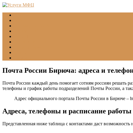
Главная
МФЦ
Соцзащита (УСЗН)
ГУВМ МВД
ФССП
Все учреждения
Подать обращение
Статьи
Помощь
Почта России Бирюча: адреса и телефо
Почта России каждый день помогает сотням россиян решать раз
телефоны и график работы подразделений Почты России, а та
Адрес официального портала Почты России в Бирюче –
h
Адреса, телефоны и расписание работы
Представленная ниже таблица с контактами даст возможность