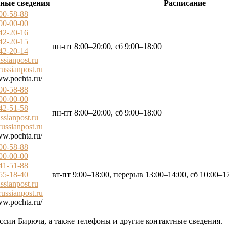
ные сведения
Расписание
200-58-88
100-00-00
242-20-16
242-20-15
пн-пт 8:00–20:00, сб 9:00–18:00
242-20-14
ssianpost.ru
ussianpost.ru
ww.pochta.ru/
200-58-88
100-00-00
242-51-58
пн-пт 8:00–20:00, сб 9:00–18:00
ssianpost.ru
ussianpost.ru
ww.pochta.ru/
200-58-88
100-00-00
241-51-88
255-18-40
вт-пт 9:00–18:00, перерыв 13:00–14:00, сб 10:00–1
ssianpost.ru
ussianpost.ru
ww.pochta.ru/
ссии Бирюча, а также телефоны и другие контактные сведения.