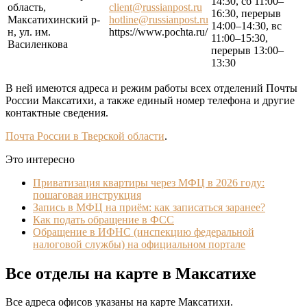
14:30, сб 11:00–
область,
client@russianpost.ru
16:30, перерыв
Максатихинский р-
hotline@russianpost.ru
14:00–14:30, вс
н, ул. им.
https://www.pochta.ru/
11:00–15:30,
Василенкова
перерыв 13:00–
13:30
В ней имеются адреса и режим работы всех отделений Почты
России Максатихи, а также единый номер телефона и другие
контактные сведения.
Почта России в Тверской области
.
Это интересно
Приватизация квартиры через МФЦ в 2026 году:
пошаговая инструкция
Запись в МФЦ на приём: как записаться заранее?
Как подать обращение в ФСС
Обращение в ИФНС (инспекцию федеральной
налоговой службы) на официальном портале
Все отделы на карте в Максатихе
Все адреса офисов указаны на карте Максатихи.