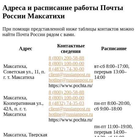
Адреса и расписание работы Почты
России Максатихи
При помощи представленной ниже таблицы контактов можно
найти Почта России рядом с вами.
Контактные
Адрес
Расписание
сведения
8 (800) 200-58-88
8 (800) 100-00-00
Максатиха,
вт-сб 8:00–17:00,
8 (4832) 74-30-00
Советская ул., 11, п.
перерыв 13:00–
client@russianpost.ru
г. т. Максатиха
14:00
hotline@russianpost.ru
https://www.pochta.ru/
8 (800) 200-58-88
Максатиха,
8 (800) 100-00-00
Кооперативная ул.,
8 (4832) 74-35-03
пн-пт 8:00–20:00,
42А, п. г. т.
client@russianpost.ru
сб 9:00–18:00
Максатиха
hotline@russianpost.ru
https://www.pochta.ru/
пн-пт 11:00–19:00,
перерыв 14:00–
Максатиха, Тверская