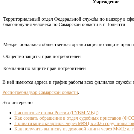
Учреждение
Территориальный отдел Федеральной службы по надзору в сфе
благополучия человека по Самарской области в г. Тольятти
Межрегиональная общественная организация по защите прав п
Общество защиты прав потребителей
Компания по защите прав потребителей
В ней имеются адреса и график работы всех филиалов службы з
Роспотребнадзор Самарской области
.
Это интересно
Паспортные столы России (ГУВМ МВД)
Как создать обращение в отдел судебных приставов (ФС
Приватизация квартиры через МФЦ в 2026 году: пошагов
Как получить выписку из домовой книги через МФЦ: ал