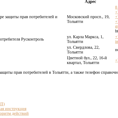
Адрес
8
+
ре защиты прав потребителей и
Московский просп., 19,
+
Тольятти
+
g
h
ул. Карла Маркса, 1,
+
отребителя Русконтроль
Тольятти
i
ул. Свердлова, 22,
н
Тольятти
Цветной бул., 22, 16-й
+
квартал, Тольятти
ащиты прав потребителей в Тольятти, а также телефон справочн
СП)
ая инструкция
горитм действий