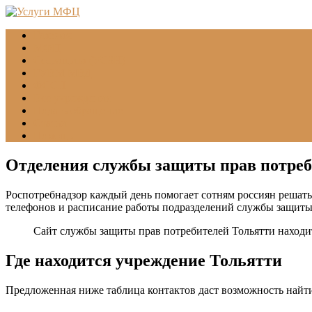
Главная
МФЦ
Соцзащита (УСЗН)
ГУВМ МВД
ФССП
Все учреждения
Подать обращение
Статьи
Помощь
Отделения службы защиты прав потреб
Роспотребнадзор каждый день помогает сотням россиян решать
телефонов и расписание работы подразделений службы защиты
Сайт службы защиты прав потребителей Тольятти находи
Где находится учреждение Тольятти
Предложенная ниже таблица контактов даст возможность найти