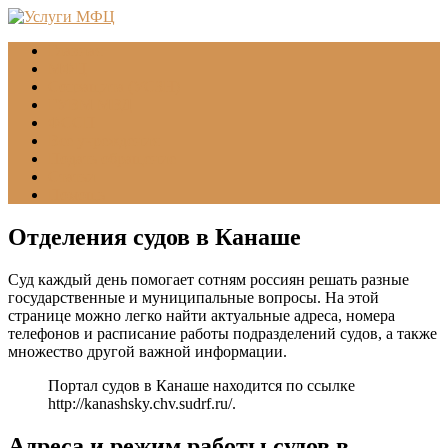
Главная
МФЦ
Соцзащита (УСЗН)
ГУВМ МВД
ФССП
Все учреждения
Подать обращение
Статьи
Помощь
Отделения судов в Канаше
Суд каждый день помогает сотням россиян решать разные
государственные и муниципальные вопросы. На этой
странице можно легко найти актуальные адреса, номера
телефонов и расписание работы подразделений судов, а также
множество другой важной информации.
Портал судов в Канаше находится по ссылке
http://kanashsky.chv.sudrf.ru/
.
Адреса и режим работы судов в