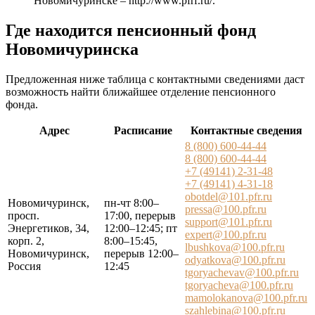
Новомичуринске –
http://www.pfrf.ru/
.
Где находится пенсионный фонд
Новомичуринска
Предложенная ниже таблица с контактными сведениями даст
возможность найти ближайшее отделение пенсионного
фонда.
Адрес
Расписание
Контактные сведения
8 (800) 600-44-44
8 (800) 600-44-44
+7 (49141) 2-31-48
+7 (49141) 4-31-18
obotdel@101.pfr.ru
Новомичуринск,
пн-чт 8:00–
pressa@100.pfr.ru
просп.
17:00, перерыв
support@101.pfr.ru
Энергетиков, 34,
12:00–12:45; пт
expert@100.pfr.ru
корп. 2,
8:00–15:45,
lbushkova@100.pfr.ru
Новомичуринск,
перерыв 12:00–
odyatkova@100.pfr.ru
Россия
12:45
tgoryachevav@100.pfr.ru
tgoryacheva@100.pfr.ru
mamolokanova@100.pfr.ru
szahlebina@100.pfr.ru