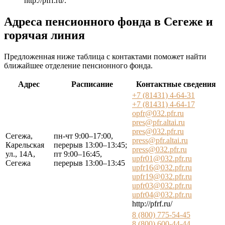
http://pfrf.ru/
.
Адреса пенсионного фонда в Сегеже и
горячая линия
Предложенная ниже таблица с контактами поможет найти
ближайшее отделение пенсионного фонда.
Адрес
Расписание
Контактные сведения
+7 (81431) 4-64-31
+7 (81431) 4-64-17
opfr@032.pfr.ru
pres@pfr.altai.ru
pres@032.pfr.ru
Сегежа,
пн-чт 9:00–17:00,
press@pfr.altai.ru
Карельская
перерыв 13:00–13:45;
press@032.pfr.ru
ул., 14А,
пт 9:00–16:45,
upfr01@032.pfr.ru
Сегежа
перерыв 13:00–13:45
upfr16@032.pfr.ru
upfr19@032.pfr.ru
upfr03@032.pfr.ru
upfr04@032.pfr.ru
http://pfrf.ru/
8 (800) 775-54-45
8 (800) 600-44-44