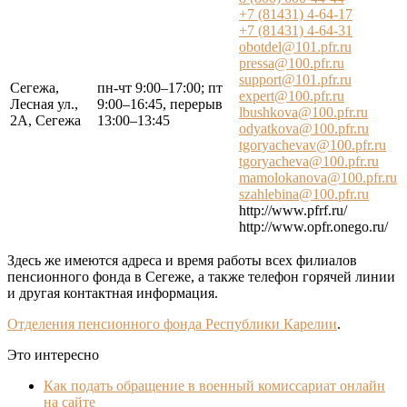
+7 (81431) 4-64-17
+7 (81431) 4-64-31
obotdel@101.pfr.ru
pressa@100.pfr.ru
support@101.pfr.ru
Сегежа,
пн-чт 9:00–17:00; пт
expert@100.pfr.ru
Лесная ул.,
9:00–16:45, перерыв
lbushkova@100.pfr.ru
2А, Сегежа
13:00–13:45
odyatkova@100.pfr.ru
tgoryachevav@100.pfr.ru
tgoryacheva@100.pfr.ru
mamolokanova@100.pfr.ru
szahlebina@100.pfr.ru
http://www.pfrf.ru/
http://www.opfr.onego.ru/
Здесь же имеются адреса и время работы всех филиалов
пенсионного фонда в Сегеже, а также телефон горячей линии
и другая контактная информация.
Отделения пенсионного фонда Республики Карелии
.
Это интересно
Как подать обращение в военный комиссариат онлайн
на сайте