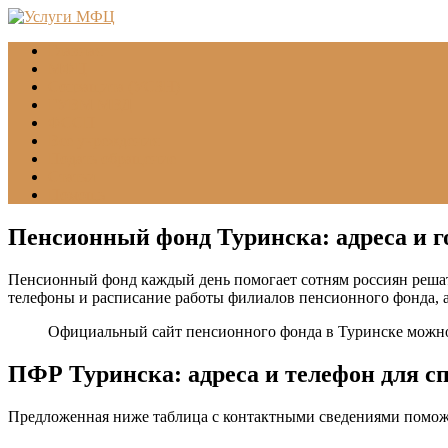
Главная
МФЦ
Соцзащита (УСЗН)
ГУВМ МВД
ФССП
Все учреждения
Подать обращение
Статьи
Помощь
Пенсионный фонд Туринска: адреса и г
Пенсионный фонд каждый день помогает сотням россиян решат
телефоны и расписание работы филиалов пенсионного фонда, 
Официальный сайт пенсионного фонда в Туринске можн
ПФР Туринска: адреса и телефон для с
Предложенная ниже таблица с контактными сведениями помож