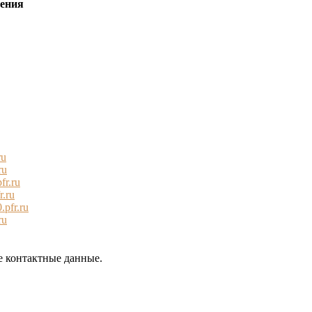
дения
ru
ru
fr.ru
.ru
pfr.ru
ru
е контактные данные.