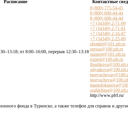
Расписание
Контактные све
8 (800) 775-54-45
8 (800) 600-44-44
8 (800) 600-44-44
+7 (34349) 2-71-99
+7 (34349) 2-71-81
+7 (34349) 2-16-87
+7 (34349) 2-25-80
obotdel@101.pfr.ru
pressa@100.pfr.ru
:30–13:18; пт 8:00–16:00, перерыв 12:30–13:18
support@101.pfr.ru
expert@100.pfr.ru
lbushkova@100.pfr.
odyatkova@100.pfr.
tgoryachevav@100.p
tgoryacheva@100.pfr
mamolokanova@100.
szahlebina@100.pfr.
http://www.pfrf.ru/
ионного фонда в Туринске, а также телефон для справок и други