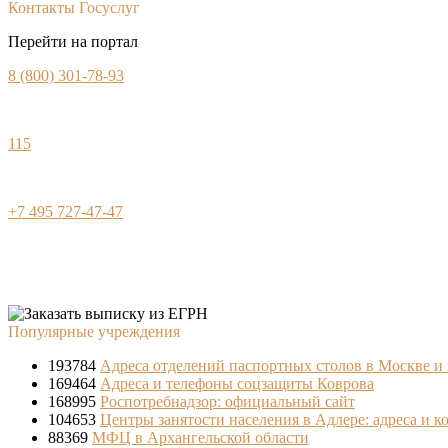
Контакты Госуслуг
Перейти на портал
8 (800) 301-78-93
115
+7 495 727-47-47
Популярные учреждения
193784
Адреса отделений паспортных столов в Москве и
169464
Адреса и телефоны соцзащиты Коврова
168995
Роспотребнадзор: официальный сайт
104653
Центры занятости населения в Адлере: адреса и к
88369
МФЦ в Архангельской области