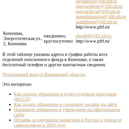
odyatkova@100.pfr.ru
tgoryachevav@100.pfr.ru
tgoryacheva@100.pfr.ru
mamolokanova@100.pfr.ru
szahlebina@100.pfr.ru
http://www.pfrf.ru/
Кинешма,
ежедневно,
obotdel@101.pfr.ru
Энергетическая ул.,
круглосуточно
http://www.pfrf.ru/
2, Кинешма
В этой таблице указаны адреса и график работы всех
отделений пенсионного фонда в Кинешме, а также
бесплатный телефон и другие контактные сведения.
Пенсионный фонд в Ивановской области
.
Это интересно
Как создать обращение в отдел судебных приставов
(ФССП)
Как подать обращение в соцзащиту онлайн на сайте
Направить обращение в учреждение на официальном
сайте
Штрафы за нарушение карантина в России и отказа от
самоизоляции в 2026 году