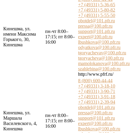
+7 (49331) 5-36-65
+7 (49331) 5-80-82
+7 (49331) 5-55-50
obotdel@101.pfr.ru
pressa@100.pfr.ru
Кинешма, ул.
пн-чт 8:00–
support@101.pfr.ru
имени Максима
17:15; пт 8:00–
expert@100.pfr.ru
Горького, 30,
16:00
lbushkova@100.pfr.ru
Кинешма
odyatkova@100.pfr.ru
tgoryachevav@100.pfr.ru
tgoryacheva@100.pfr.ru
mamolokanova@100.pfr.ru
szahlebina@100.pfr.ru
http://www.pfrf.ru/
8 (800) 600-44-44
+7 (49331) 3-18-10
+7 (49331) 3-90-71
+7 (49331) 3-91-18
+7 (49331) 2-39-94
obotdel@101.pfr.ru
Кинешма, ул.
pressa@100.pfr.ru
пн-чт 8:00–
Маршала
support@101.pfr.ru
17:15; пт 8:00–
Василевского, 4,
expert@100.pfr.ru
16:00
Кинешма
lbushkova@100.pfr.ru