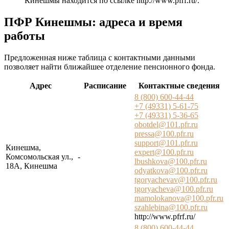
Кинешмы находится по ссылке
http://www.pfrf.ru/
.
ПФР Кинешмы: адреса и время
работы
Предложенная ниже таблица с контактными данными
позволяет найти ближайшее отделение пенсионного фонда.
Адрес
Расписание
Контактные сведения
8 (800) 600-44-44
+7 (49331) 5-61-75
+7 (49331) 5-36-65
obotdel@101.pfr.ru
pressa@100.pfr.ru
support@101.pfr.ru
Кинешма,
expert@100.pfr.ru
Комсомольская ул.,
-
lbushkova@100.pfr.ru
18А, Кинешма
odyatkova@100.pfr.ru
tgoryachevav@100.pfr.ru
tgoryacheva@100.pfr.ru
mamolokanova@100.pfr.ru
szahlebina@100.pfr.ru
http://www.pfrf.ru/
8 (800) 600-44-44