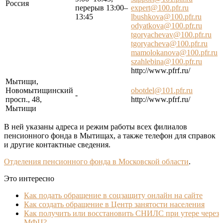
Россия
перерыв 13:00–
expert@100.pfr.ru
13:45
lbushkova@100.pfr.ru
odyatkova@100.pfr.ru
tgoryachevav@100.pfr.ru
tgoryacheva@100.pfr.ru
mamolokanova@100.pfr.ru
szahlebina@100.pfr.ru
http://www.pfrf.ru/
Мытищи,
Новомытищинский
obotdel@101.pfr.ru
-
просп., 48,
http://www.pfrf.ru/
Мытищи
В ней указаны адреса и режим работы всех филиалов
пенсионного фонда в Мытищах, а также телефон для справок
и другие контактные сведения.
Отделения пенсионного фонда в Московской области
.
Это интересно
Как подать обращение в соцзащиту онлайн на сайте
Как создать обращение в Центр занятости населения
Как получить или восстановить СНИЛС при утере через
МФЦ?