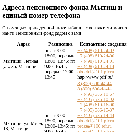
Адреса пенсионного фонда Мытищ и
единый номер телефона
С помощью приведенной ниже таблицы с контактами можно
найти Пенсионный фонд рядом с вами.
Адрес
Расписание
Контактные сведения
пн-чт 9:00–
+7 (498) 610-24-02
18:00, перерыв
+7 (498) 610-24-00
Мытищи, Лётная
13:00–13:45; пт
+7 (498) 610-24-01
ул., 36, Мытищи
9:00–16:45,
+7 (498) 610-24-14
перерыв 13:00–
obotdel@101.pfr.ru
13:45
http://www.pfrf.ru/
8 (800) 600-44-44
8 (800) 600-44-44
+7 (495) 586-10-67
+7 (495) 586-10-92
+7 (498) 610-16-00
+7 (495) 586-15-37
пн-чт 9:00–
+7 (495) 586-14-44
18:00, перерыв
obotdel@101.pfr.ru
Мытищи, ул. Мира,
13:00–13:45; пт
pressa@100.pfr.ru
18, Мытищи,
9:00–16:45,
support@101.pfr.ru