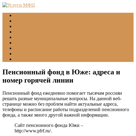
Главная
МФЦ
Соцзащита (УСЗН)
ГУВМ МВД
ФССП
Все учреждения
Подать обращение
Статьи
Помощь
Пенсионный фонд в Юже: адреса и
номер горячей линии
Пенсионный фонд ежедневно помогает тысячам россиян
решать разные муниципальные вопросы. На данной веб-
странице можно без проблем найти актуальные адреса,
телефоны и расписание работы подразделений пенсионного
фонда, а также много другой важной информации.
Сайт пенсионного фонда Южи –
http://www.pfrf.ru/
.