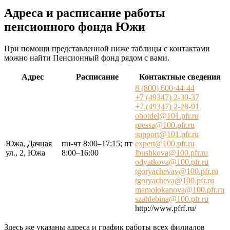
Адреса и расписание работы
пенсионного фонда Южи
При помощи представленной ниже таблицы с контактами
можно найти Пенсионный фонд рядом с вами.
Адрес
Расписание
Контактные сведения
8 (800) 600-44-44
+7 (49347) 2-30-37
+7 (49347) 2-28-91
obotdel@101.pfr.ru
pressa@100.pfr.ru
support@101.pfr.ru
Южа, Дачная
пн-чт 8:00–17:15; пт
expert@100.pfr.ru
ул., 2, Южа
8:00–16:00
lbushkova@100.pfr.ru
odyatkova@100.pfr.ru
tgoryachevav@100.pfr.ru
tgoryacheva@100.pfr.ru
mamolokanova@100.pfr.ru
szahlebina@100.pfr.ru
http://www.pfrf.ru/
Здесь же указаны адреса и график работы всех филиалов