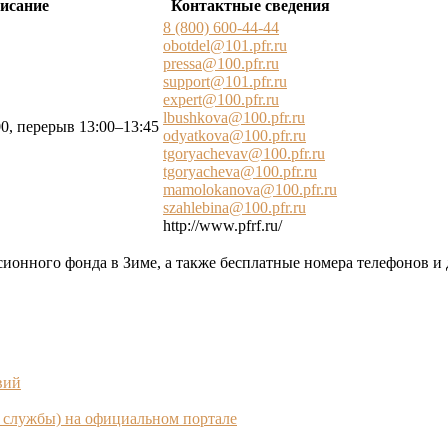
исание
Контактные сведения
8 (800) 600-44-44
obotdel@101.pfr.ru
pressa@100.pfr.ru
support@101.pfr.ru
expert@100.pfr.ru
lbushkova@100.pfr.ru
0, перерыв 13:00–13:45
odyatkova@100.pfr.ru
tgoryachevav@100.pfr.ru
tgoryacheva@100.pfr.ru
mamolokanova@100.pfr.ru
szahlebina@100.pfr.ru
http://www.pfrf.ru/
сионного фонда в Зиме, а также бесплатные номера телефонов и 
вий
службы) на официальном портале