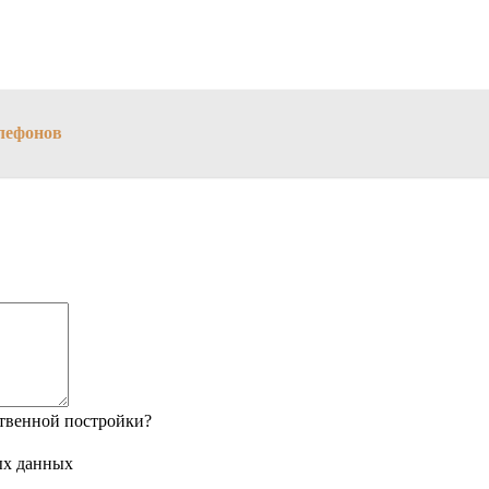
елефонов
твенной постройки?
ых данных