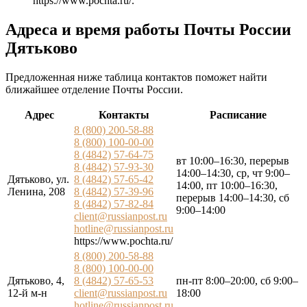
https://www.pochta.ru/
.
Адреса и время работы Почты России
Дятьково
Предложенная ниже таблица контактов поможет найти
ближайшее отделение Почты России.
Адрес
Контакты
Расписание
8 (800) 200-58-88
8 (800) 100-00-00
8 (4842) 57-64-75
вт 10:00–16:30, перерыв
8 (4842) 57-93-30
14:00–14:30, ср, чт 9:00–
Дятьково, ул.
8 (4842) 57-65-42
14:00, пт 10:00–16:30,
Ленина, 208
8 (4842) 57-39-96
перерыв 14:00–14:30, сб
8 (4842) 57-82-84
9:00–14:00
client@russianpost.ru
hotline@russianpost.ru
https://www.pochta.ru/
8 (800) 200-58-88
8 (800) 100-00-00
Дятьково, 4,
8 (4842) 57-65-53
пн-пт 8:00–20:00, сб 9:00–
12-й м-н
client@russianpost.ru
18:00
hotline@russianpost.ru