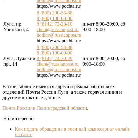
hotline@russianpost.ru
https://www.pochta.ru/
8 (800) 200-58-88
8 (800) 100-00-00
Луга, пр.
8 (8142) 72-28-10
пн-пт 8:00–20:00, сб
Урицкого, 4
client@russianpost.ru
9:00–18:00
hotline@russianpost.ru
https://www.pochta.ru/
8 (800) 200-58-88
8 (800) 100-00-00
Луга, Лужский
8 (8142) 74-30-29
пн-пт 8:00–20:00, сб
пр., 14
client@russianpost.ru
9:00–18:00
hotline@russianpost.ru
https://www.pochta.ru/
В этой таблице имеются адреса и режим работы всех
отделений Почты России Луги, а также горячая линия и
другие контактные данные.
Почта России в Ленинградской области
.
Это интересно
Как подать обращение в военный комиссариат онлайн
на сайте