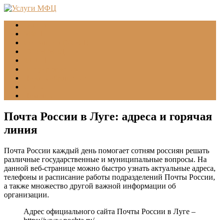
Главная
МФЦ
Соцзащита (УСЗН)
ГУВМ МВД
ФССП
Все учреждения
Подать обращение
Статьи
Помощь
Почта России в Луге: адреса и горячая
линия
Почта России каждый день помогает сотням россиян решать
различные государственные и муниципальные вопросы. На
данной веб-странице можно быстро узнать актуальные адреса,
телефоны и расписание работы подразделений Почты России,
а также множество другой важной информации об
организации.
Адрес официального сайта Почты России в Луге –