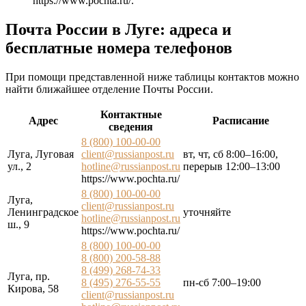
https://www.pochta.ru/
.
Почта России в Луге: адреса и
бесплатные номера телефонов
При помощи представленной ниже таблицы контактов можно
найти ближайшее отделение Почты России.
Контактные
Адрес
Расписание
сведения
8 (800) 100-00-00
Луга, Луговая
client@russianpost.ru
вт, чт, сб 8:00–16:00,
ул., 2
hotline@russianpost.ru
перерыв 12:00–13:00
https://www.pochta.ru/
8 (800) 100-00-00
Луга,
client@russianpost.ru
Ленинградское
уточняйте
hotline@russianpost.ru
ш., 9
https://www.pochta.ru/
8 (800) 100-00-00
8 (800) 200-58-88
8 (499) 268-74-33
Луга, пр.
8 (495) 276-55-55
пн-сб 7:00–19:00
Кирова, 58
client@russianpost.ru