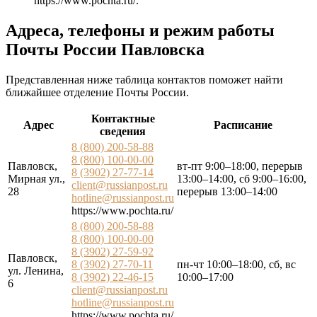
https://www.pochta.ru/
.
Адреса, телефоны и режим работы
Почты России Павловска
Представленная ниже таблица контактов поможет найти
ближайшее отделение Почты России.
Контактные
Адрес
Расписание
сведения
8 (800) 200-58-88
8 (800) 100-00-00
Павловск,
вт-пт 9:00–18:00, перерыв
8 (3902) 27-77-14
Мирная ул.,
13:00–14:00, сб 9:00–16:00,
client@russianpost.ru
28
перерыв 13:00–14:00
hotline@russianpost.ru
https://www.pochta.ru/
8 (800) 200-58-88
8 (800) 100-00-00
8 (3902) 27-59-92
Павловск,
8 (3902) 27-70-11
пн-чт 10:00–18:00, сб, вс
ул. Ленина,
8 (3902) 22-46-15
10:00–17:00
6
client@russianpost.ru
hotline@russianpost.ru
https://www.pochta.ru/