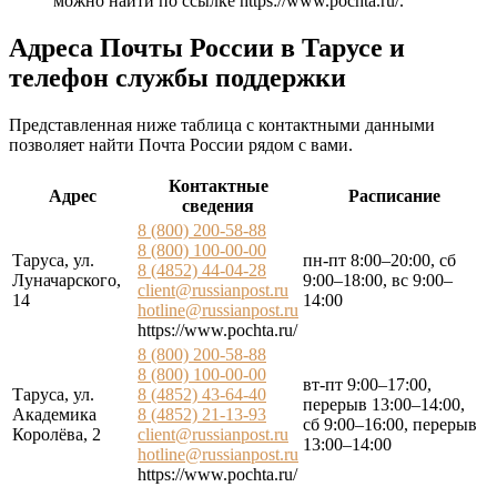
можно найти по ссылке
https://www.pochta.ru/
.
Адреса Почты России в Тарусе и
телефон службы поддержки
Представленная ниже таблица с контактными данными
позволяет найти Почта России рядом с вами.
Контактные
Адрес
Расписание
сведения
8 (800) 200-58-88
8 (800) 100-00-00
Таруса, ул.
пн-пт 8:00–20:00, сб
8 (4852) 44-04-28
Луначарского,
9:00–18:00, вс 9:00–
client@russianpost.ru
14
14:00
hotline@russianpost.ru
https://www.pochta.ru/
8 (800) 200-58-88
8 (800) 100-00-00
вт-пт 9:00–17:00,
Таруса, ул.
8 (4852) 43-64-40
перерыв 13:00–14:00,
Академика
8 (4852) 21-13-93
сб 9:00–16:00, перерыв
Королёва, 2
client@russianpost.ru
13:00–14:00
hotline@russianpost.ru
https://www.pochta.ru/