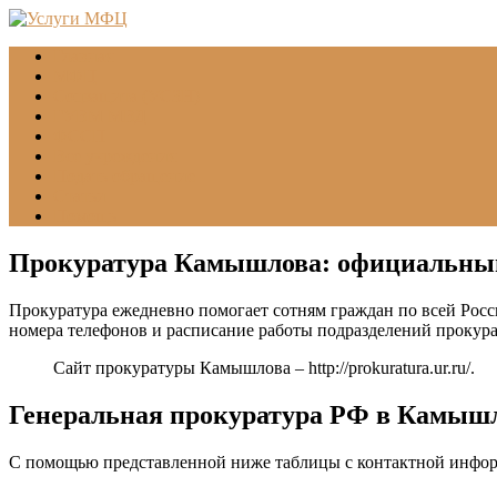
Главная
МФЦ
Соцзащита (УСЗН)
ГУВМ МВД
ФССП
Все учреждения
Подать обращение
Статьи
Помощь
Прокуратура Камышлова: официальный
Прокуратура ежедневно помогает сотням граждан по всей Росс
номера телефонов и расписание работы подразделений прокур
Сайт прокуратуры Камышлова –
http://prokuratura.ur.ru/
.
Генеральная прокуратура РФ в Камышло
С помощью представленной ниже таблицы с контактной инфо