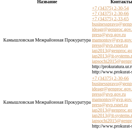
Название
Контакт
+7 (34375) 2-30-54
+7 (34375) 2-30-66
+7 (34375) 2-33-65
businesspravo@genpr
ideagr@genproc.gov.
press@gvp.gov.ru
Камышловская Межрайонная Прокуратура
mamontov@gvp.gov.
press@gvp.rsnet.ru
iap2013@genproc.go
iap2013@it-systems.
iapsochi2015@genpr
http://prokuratura.ur.r
http://www.prokurat-s
+7 (34375) 2-30-66
businesspravo@genpr
ideagr@genproc.gov.
press@gvp.gov.ru
mamontov@gvp.gov.
Камышловская Межрайонная Прокуратура
press@gvp.rsnet.ru
iap2013@genproc.go
iap2013@it-systems.
iapsochi2015@genpr
http://www.prokurat-s