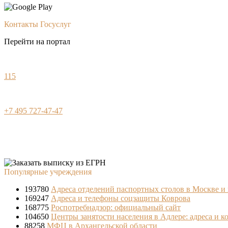
Контакты Госуслуг
Перейти на портал
115
+7 495 727-47-47
Популярные учреждения
193780
Адреса отделений паспортных столов в Москве и
169247
Адреса и телефоны соцзащиты Коврова
168775
Роспотребнадзор: официальный сайт
104650
Центры занятости населения в Адлере: адреса и к
88258
МФЦ в Архангельской области