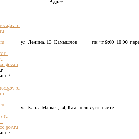
ы
Адрес
oc.gov.ru
ru
ru
ул. Ленина, 13, Камышлов
пн-чт 9:00–18:00, пер
v.ru
ru
oc.gov.ru
u/
o.ru/
oc.gov.ru
ru
ru
ул. Карла Маркса, 54, Камышлов
уточняйте
v.ru
ru
oc.gov.ru
o.ru/