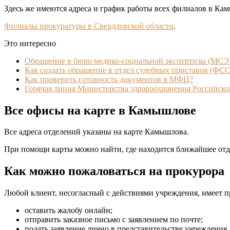
Здесь же имеются адреса и график работы всех филиалов в Ка
Филиалы прокуратуры в Свердловской области
.
Это интересно
Обращение в бюро медико-социальной экспертизы (МСЭ
Как создать обращение в отдел судебных приставов (ФС
Как проверить готовность документов в МФЦ?
Горячая линия Министерства здравоохранения Российск
Все офисы на карте в Камышлове
Все адреса отделений указаны на карте Камышлова.
При помощи карты можно найти, где находится ближайшее отд
Как можно пожаловаться на прокурора
Любой клиент, несогласный с действиями учреждения, имеет пр
оставить жалобу онлайн;
отправить заказное письмо с заявлением по почте;
подать заявление лично в представительстве учреждения.