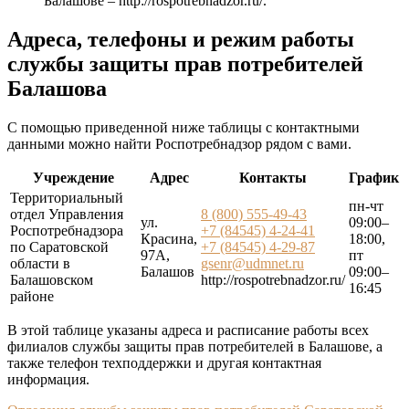
Балашове –
http://rospotrebnadzor.ru/
.
Адреса, телефоны и режим работы
службы защиты прав потребителей
Балашова
С помощью приведенной ниже таблицы с контактными
данными можно найти Роспотребнадзор рядом с вами.
Учреждение
Адрес
Контакты
График
Территориальный
пн-чт
отдел Управления
8 (800) 555-49-43
ул.
09:00–
Роспотребнадзора
+7 (84545) 4-24-41
Красина,
18:00,
по Саратовской
+7 (84545) 4-29-87
97А,
пт
области в
gsenr@udmnet.ru
Балашов
09:00–
Балашовском
http://rospotrebnadzor.ru/
16:45
районе
В этой таблице указаны адреса и расписание работы всех
филиалов службы защиты прав потребителей в Балашове, а
также телефон техподдержки и другая контактная
информация.