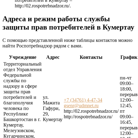
потребителей в Кумертау –
http://02.rospotrebnadzor.ru/
.
Адреса и режим работы службы
защиты прав потребителей в Кумертау
С помощью представленной ниже таблицы контактов можно
найти Роспотребнадзор рядом с вами.
Учреждение
Адрес
Контакты
График
Территориальный
отдел Управления
Федеральной
пн-чт
службы по
09:00–
надзору в сфере
18:00,
защиты прав
перерыв
потребителей и
ул.
+7 (34761) 4-47-34
12:00–
благополучия
Мажита
gsenr@udmnet.ru
12:45,
человека по
Гафури,
http://02.rospotrebnadzor.ru/
пт
Республике
29,
http://rospotrebnadzor.ru/
09:00–
Башкортостан в г.
Кумертау
16:45,
Кумертау,
перерыв
Мелеузовском,
12:00–
Кугарчинском,