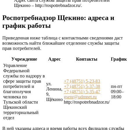
Адрес сайта службы защиты прав потребителей
Щекино –
http://rospotrebnadzor.ru/
.
Роспотребнадзор Щекино: адреса и
график работы
Приведенная ниже таблица с контактными сведениями даст
возможность найти ближайшее отделение службы защиты
прав потребителей.
Учреждение
Адрес
Контакты
График
Управление
Федеральной
службы по надзору в
сфере защиты прав
+7 (48751) 5-23-83
ул.
потребителей и
+7 (48751) 5-37-38
пн-пт
Ленина,
благополучия
+7 (48751) 5-35-47
09:00–
9,
человека по
gsenr@udmnet.ru
18:00
Щёкино
Тульской области
http://rospotrebnadzor.ru/
Щекинский
территориальный
отдел
В ней указаны адреса и время работы всех филиалов службы