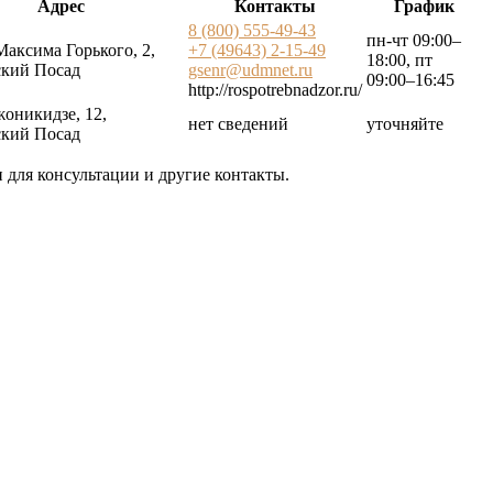
Адрес
Контакты
График
8 (800) 555-49-43
пн-чт 09:00–
Максима Горького, 2,
+7 (49643) 2-15-49
18:00, пт
кий Посад
gsenr@udmnet.ru
09:00–16:45
http://rospotrebnadzor.ru/
жоникидзе, 12,
нет сведений
уточняйте
кий Посад
 для консультации и другие контакты.