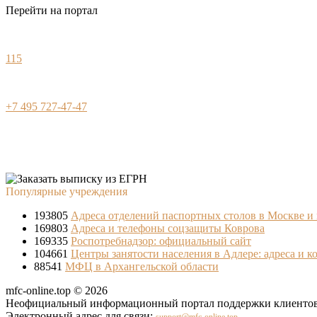
Перейти на портал
115
+7 495 727-47-47
Популярные учреждения
193805
Адреса отделений паспортных столов в Москве и
169803
Адреса и телефоны соцзащиты Коврова
169335
Роспотребнадзор: официальный сайт
104661
Центры занятости населения в Адлере: адреса и к
88541
МФЦ в Архангельской области
mfc-online.top © 2026
Неофициальный информационный портал поддержки клиентов 
Электронный адрес для связи: