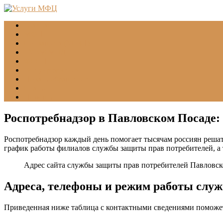
Главная
МФЦ
Соцзащита (УСЗН)
ГУВМ МВД
ФССП
Все учреждения
Подать обращение
Статьи
Помощь
Роспотребнадзор в Павловском Посаде:
Роспотребнадзор каждый день помогает тысячам россиян решат
график работы филиалов службы защиты прав потребителей, а
Адрес сайта службы защиты прав потребителей Павловс
Адреса, телефоны и режим работы слу
Приведенная ниже таблица с контактными сведениями поможет