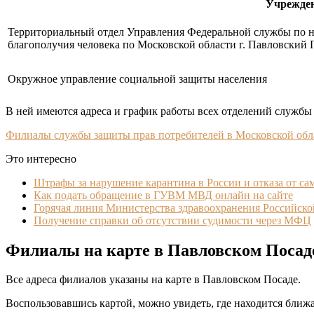
Учрежде
Территориальный отдел Управления Федеральной службы по на
благополучия человека по Московской области г. Павловский 
Окружное управление социальной защиты населения
В ней имеются адреса и график работы всех отделений службы 
Филиалы службы защиты прав потребителей в Московской обл
Это интересно
Штрафы за нарушение карантина в России и отказа от са
Как подать обращение в ГУВМ МВД онлайн на сайте
Горячая линия Министерства здравоохранения Российск
Получение справки об отсутствии судимости через МФЦ
Филиалы на карте в Павловском Посад
Все адреса филиалов указаны на карте в Павловском Посаде.
Воспользовавшись картой, можно увидеть, где находится ближ