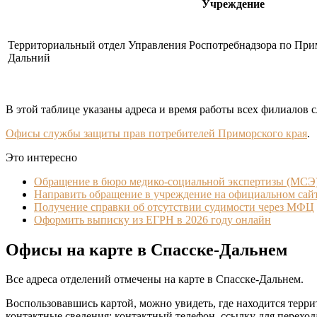
Учреждение
Территориальный отдел Управления Роспотребнадзора по Прим
Дальний
В этой таблице указаны адреса и время работы всех филиалов 
Офисы службы защиты прав потребителей Приморского края
.
Это интересно
Обращение в бюро медико-социальной экспертизы (МСЭ
Направить обращение в учреждение на официальном сай
Получение справки об отсутствии судимости через МФЦ
Оформить выписку из ЕГРН в 2026 году онлайн
Офисы на карте в Спасске-Дальнем
Все адреса отделений отмечены на карте в Спасске-Дальнем.
Воспользовавшись картой, можно увидеть, где находится тер
контактные сведения: контактный телефон, ссылку для перехода