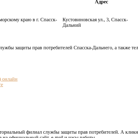
Адрес
орскому краю в г. Спасск-
Кустовиновская ул., 3, Спасск-
Дальний
службы защиты прав потребителей Спасска-Дальнего, а также те
) онлайн
те
риториальный филиал службы защиты прав потребителей. А клик
 на официальный сайт, e-mail и часы работы.