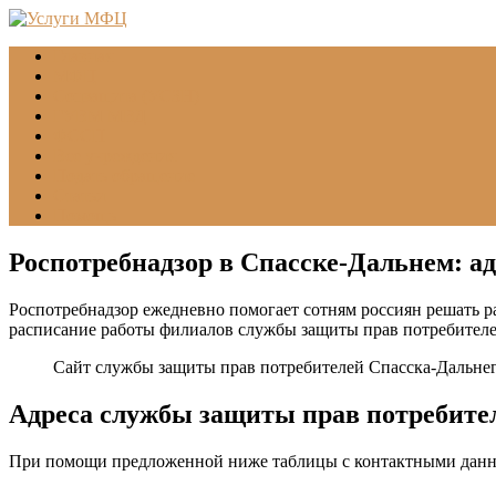
Главная
МФЦ
Соцзащита (УСЗН)
ГУВМ МВД
ФССП
Все учреждения
Подать обращение
Статьи
Помощь
Роспотребнадзор в Спасске-Дальнем: ад
Роспотребнадзор ежедневно помогает сотням россиян решать р
расписание работы филиалов службы защиты прав потребителе
Сайт службы защиты прав потребителей Спасска-Дальнег
Адреса службы защиты прав потребител
При помощи предложенной ниже таблицы с контактными данн