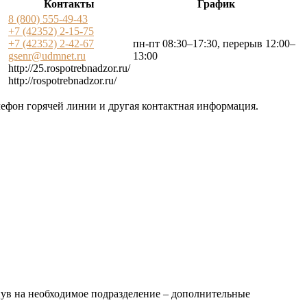
Контакты
График
8 (800) 555-49-43
+7 (42352) 2-15-75
+7 (42352) 2-42-67
пн-пт 08:30–17:30, перерыв 12:00–
gsenr@udmnet.ru
13:00
http://25.rospotrebnadzor.ru/
http://rospotrebnadzor.ru/
лефон горячей линии и другая контактная информация.
нув на необходимое подразделение – дополнительные