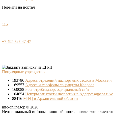
Перейти на портал
115
+7 495 727-47-47
Популярные учреждения
193786
Адреса отделений паспортных столов в Москве и
169557
Адреса и телефоны соцзащиты Коврова
169088
Роспотребнадзор: официальный сайт
104654
Центры занятости населения в Адлере: адреса и к
88416
МФЦ в Архангельской области
mfc-online.top © 2026
Неофициальный информационный портал поддержки клиентов 