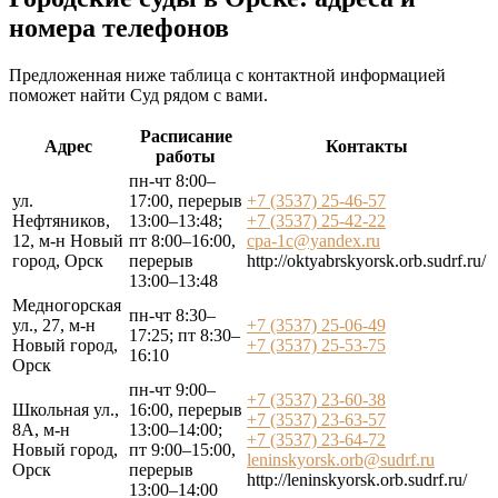
номера телефонов
Предложенная ниже таблица с контактной информацией
поможет найти Суд рядом с вами.
Расписание
Адрес
Контакты
работы
пн-чт 8:00–
ул.
17:00, перерыв
+7 (3537) 25-46-57
Нефтяников,
13:00–13:48;
+7 (3537) 25-42-22
12, м-н Новый
пт 8:00–16:00,
cpa-1c@yandex.ru
город, Орск
перерыв
http://oktyabrskyorsk.orb.sudrf.ru/
13:00–13:48
Медногорская
пн-чт 8:30–
ул., 27, м-н
+7 (3537) 25-06-49
17:25; пт 8:30–
Новый город,
+7 (3537) 25-53-75
16:10
Орск
пн-чт 9:00–
+7 (3537) 23-60-38
Школьная ул.,
16:00, перерыв
+7 (3537) 23-63-57
8А, м-н
13:00–14:00;
+7 (3537) 23-64-72
Новый город,
пт 9:00–15:00,
leninskyorsk.orb@sudrf.ru
Орск
перерыв
http://leninskyorsk.orb.sudrf.ru/
13:00–14:00