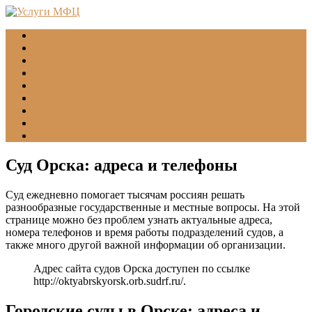
Главная
МФЦ
Соцзащита (УСЗН)
ГУВМ МВД
ФССП
Все учреждения
Подать обращение
Статьи
Помощь
Суд Орска: адреса и телефоны
Суд ежедневно помогает тысячам россиян решать
разнообразные государственные и местные вопросы. На этой
странице можно без проблем узнать актуальные адреса,
номера телефонов и время работы подразделений судов, а
также много другой важной информации об организации.
Адрес сайта судов Орска доступен по ссылке
http://oktyabrskyorsk.orb.sudrf.ru/
.
Городские суды в Орске: адреса и