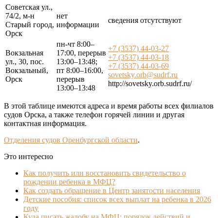
Советская ул.,
74/2, м-н
нет
сведения отсутствуют
Старый город,
информации
Орск
пн-чт 8:00–
+7 (3537) 44-03-27
Вокзальная
17:00, перерыв
+7 (3537) 44-03-18
ул., 30, пос.
13:00–13:48;
+7 (3537) 44-03-69
Вокзальный,
пт 8:00–16:00,
sovetsky.orb@sudrf.ru
Орск
перерыв
http://sovetsky.orb.sudrf.ru/
13:00–13:48
В этой таблице имеются адреса и время работы всех филиалов
судов Орска, а также телефон горячей линии и другая
контактная информация.
Отделения судов Оренбургской области
.
Это интересно
Как получить или восстановить свидетельство о
рождении ребенка в МФЦ?
Как создать обращение в Центр занятости населения
Детские пособия: список всех выплат на ребенка в 2026
году
Куда писать жалобу на МФЦ: порядок действий и