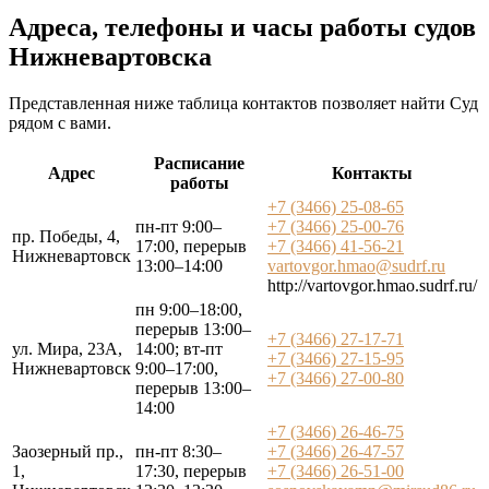
Адреса, телефоны и часы работы судов
Нижневартовска
Представленная ниже таблица контактов позволяет найти Суд
рядом с вами.
Расписание
Адрес
Контакты
работы
+7 (3466) 25-08-65
пн-пт 9:00–
+7 (3466) 25-00-76
пр. Победы, 4,
17:00, перерыв
+7 (3466) 41-56-21
Нижневартовск
13:00–14:00
vartovgor.hmao@sudrf.ru
http://vartovgor.hmao.sudrf.ru/
пн 9:00–18:00,
перерыв 13:00–
+7 (3466) 27-17-71
ул. Мира, 23А,
14:00; вт-пт
+7 (3466) 27-15-95
Нижневартовск
9:00–17:00,
+7 (3466) 27-00-80
перерыв 13:00–
14:00
+7 (3466) 26-46-75
Заозерный пр.,
пн-пт 8:30–
+7 (3466) 26-47-57
1,
17:30, перерыв
+7 (3466) 26-51-00