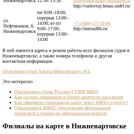
Нижневартовск
12:30–13:30
sosnovskayamn@mirsud86.ru
http://vartovray.hmao.sudrf.ru/
пн 9:00–18:00,
перерыв 13:00–
ул.
14:00; вт-пт
+7 (3466) 27-10-06
Нефтяников, 6,
9:00–17:00,
http://mirsud86.ru/
Нижневартовск
перерыв 13:00–
14:00
В ней имеются адреса и режим работы всех филиалов судов в
Нижневартовске, а также номера телефонов и другая
контактная информация.
Отделения судов Ханты-Мансийского АО
.
Это интересно
Паспортные столы России (ГУВМ МВД)
Как создать обращение в Центр занятости населения
Как оформить социальную карту через МФЦ студенту?
Обращение в ИФНС (инспекцию федеральной
налоговой службы) на официальном портале
Филиалы на карте в Нижневартовске