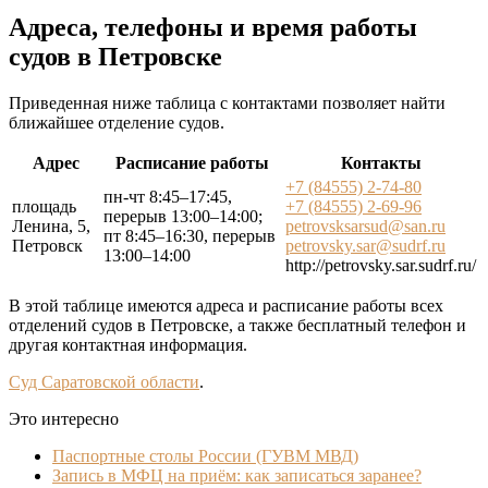
Адреса, телефоны и время работы
судов в Петровске
Приведенная ниже таблица с контактами позволяет найти
ближайшее отделение судов.
Адрес
Расписание работы
Контакты
+7 (84555) 2-74-80
пн-чт 8:45–17:45,
площадь
+7 (84555) 2-69-96
перерыв 13:00–14:00;
Ленина, 5,
petrovsksarsud@san.ru
пт 8:45–16:30, перерыв
Петровск
petrovsky.sar@sudrf.ru
13:00–14:00
http://petrovsky.sar.sudrf.ru/
В этой таблице имеются адреса и расписание работы всех
отделений судов в Петровске, а также бесплатный телефон и
другая контактная информация.
Суд Саратовской области
.
Это интересно
Паспортные столы России (ГУВМ МВД)
Запись в МФЦ на приём: как записаться заранее?