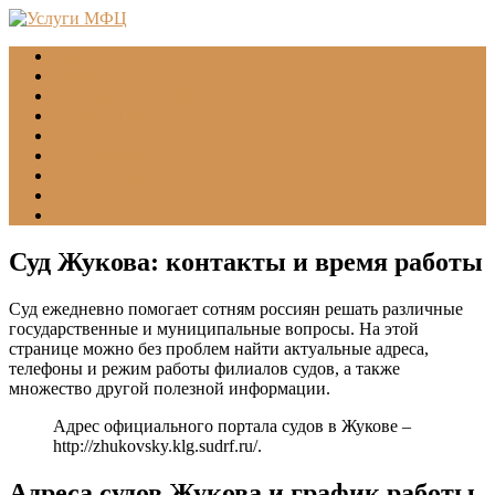
Главная
МФЦ
Соцзащита (УСЗН)
ГУВМ МВД
ФССП
Все учреждения
Подать обращение
Статьи
Помощь
Суд Жукова: контакты и время работы
Суд ежедневно помогает сотням россиян решать различные
государственные и муниципальные вопросы. На этой
странице можно без проблем найти актуальные адреса,
телефоны и режим работы филиалов судов, а также
множество другой полезной информации.
Адрес официального портала судов в Жукове –
http://zhukovsky.klg.sudrf.ru/
.
Адреса судов Жукова и график работы