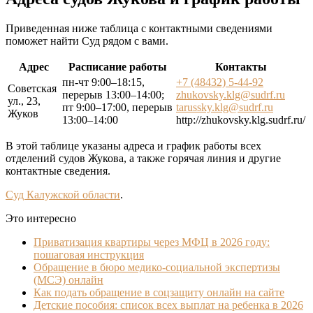
Приведенная ниже таблица с контактными сведениями
поможет найти Суд рядом с вами.
Адрес
Расписание работы
Контакты
пн-чт 9:00–18:15,
+7 (48432) 5-44-92
Советская
перерыв 13:00–14:00;
zhukovsky.klg@sudrf.ru
ул., 23,
пт 9:00–17:00, перерыв
tarussky.klg@sudrf.ru
Жуков
13:00–14:00
http://zhukovsky.klg.sudrf.ru/
В этой таблице указаны адреса и график работы всех
отделений судов Жукова, а также горячая линия и другие
контактные сведения.
Суд Калужской области
.
Это интересно
Приватизация квартиры через МФЦ в 2026 году:
пошаговая инструкция
Обращение в бюро медико-социальной экспертизы
(МСЭ) онлайн
Как подать обращение в соцзащиту онлайн на сайте
Детские пособия: список всех выплат на ребенка в 2026