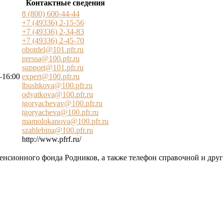
Контактные сведения
8 (800) 600-44-44
+7 (49336) 2-15-56
+7 (49336) 2-34-83
+7 (49336) 2-45-70
obotdel@101.pfr.ru
pressa@100.pfr.ru
support@101.pfr.ru
–16:00
expert@100.pfr.ru
lbushkova@100.pfr.ru
odyatkova@100.pfr.ru
tgoryachevav@100.pfr.ru
tgoryacheva@100.pfr.ru
mamolokanova@100.pfr.ru
szahlebina@100.pfr.ru
http://www.pfrf.ru/
пенсионного фонда Родников, а также телефон справочной и дру