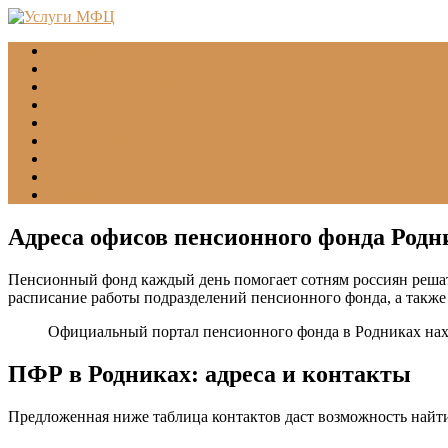
Главная
МФЦ
Соцзащита (УСЗН)
ГУВМ МВД
ФССП
Все учреждения
Подать обращение
Статьи
Помощь
Адреса офисов пенсионного фонда Родн
Пенсионный фонд каждый день помогает сотням россиян решат
расписание работы подразделений пенсионного фонда, а такж
Официальный портал пенсионного фонда в Родниках нах
ПФР в Родниках: адреса и контакты
Предложенная ниже таблица контактов даст возможность найт