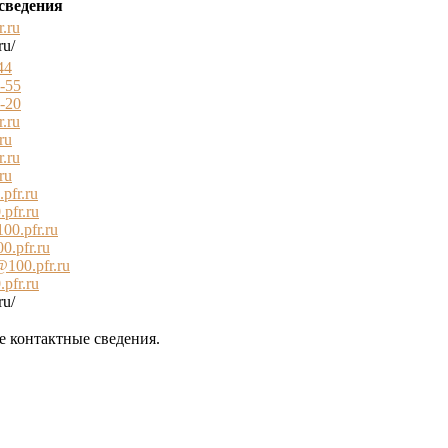
сведения
.ru
ru/
44
5-55
1-20
.ru
ru
.ru
ru
pfr.ru
pfr.ru
00.pfr.ru
0.pfr.ru
100.pfr.ru
pfr.ru
ru/
е контактные сведения.