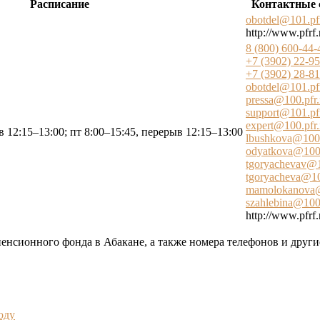
Расписание
Контактные 
obotdel@101.pfr
http://www.pfrf.
8 (800) 600-44-
+7 (3902) 22-9
+7 (3902) 28-8
obotdel@101.pfr
pressa@100.pfr.
support@101.pfr
expert@100.pfr.
в 12:15–13:00; пт 8:00–15:45, перерыв 12:15–13:00
lbushkova@100.
odyatkova@100.
tgoryachevav@1
tgoryacheva@10
mamolokanova@
szahlebina@100.
http://www.pfrf.
пенсионного фонда в Абакане, а также номера телефонов и други
оду