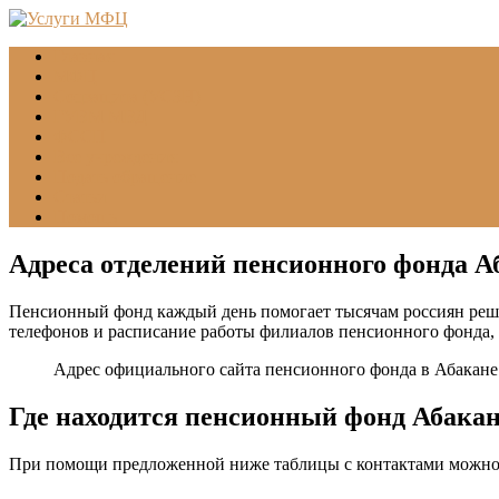
Главная
МФЦ
Соцзащита (УСЗН)
ГУВМ МВД
ФССП
Все учреждения
Подать обращение
Статьи
Помощь
Адреса отделений пенсионного фонда А
Пенсионный фонд каждый день помогает тысячам россиян реша
телефонов и расписание работы филиалов пенсионного фонда,
Адрес официального сайта пенсионного фонда в Абакане
Где находится пенсионный фонд Абака
При помощи предложенной ниже таблицы с контактами можно