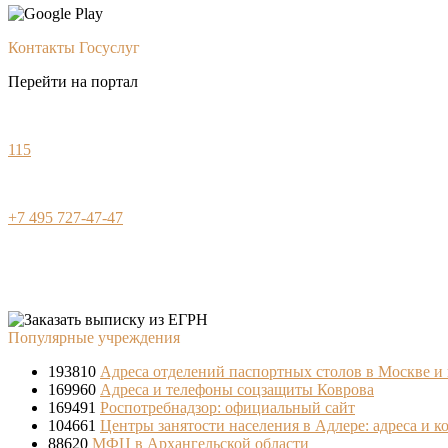
Контакты Госуслуг
Перейти на портал
115
+7 495 727-47-47
Популярные учреждения
193810
Адреса отделений паспортных столов в Москве и
169960
Адреса и телефоны соцзащиты Коврова
169491
Роспотребнадзор: официальный сайт
104661
Центры занятости населения в Адлере: адреса и к
88620
МФЦ в Архангельской области