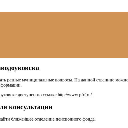
аводоуковска
ть разные муниципальные вопросы. На данной странице можно л
нформации.
оуковске доступен по ссылке
http://www.pfrf.ru/
.
для консультации
 найти ближайшее отделение пенсионного фонда.