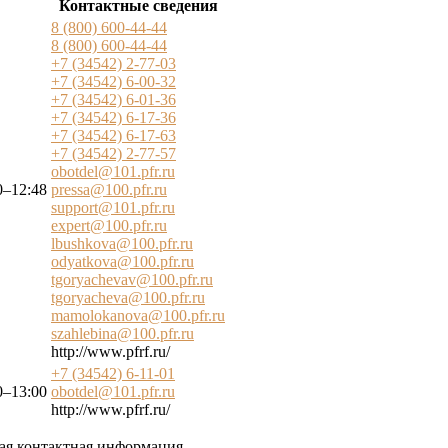
Контактные сведения
8 (800) 600-44-44
8 (800) 600-44-44
+7 (34542) 2-77-03
+7 (34542) 6-00-32
+7 (34542) 6-01-36
+7 (34542) 6-17-36
+7 (34542) 6-17-63
+7 (34542) 2-77-57
obotdel@101.pfr.ru
0–12:48
pressa@100.pfr.ru
support@101.pfr.ru
expert@100.pfr.ru
lbushkova@100.pfr.ru
odyatkova@100.pfr.ru
tgoryachevav@100.pfr.ru
tgoryacheva@100.pfr.ru
mamolokanova@100.pfr.ru
szahlebina@100.pfr.ru
http://www.pfrf.ru/
+7 (34542) 6-11-01
0–13:00
obotdel@101.pfr.ru
http://www.pfrf.ru/
гая контактная информация.