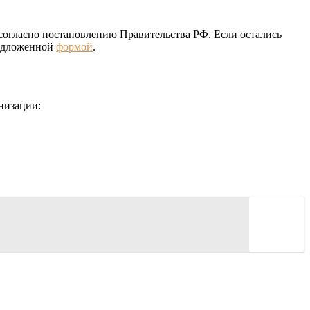
согласно постановлению Правительства РФ. Если остались
редложенной
формой
.
низации: