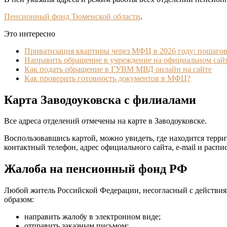
Пенсионный фонд Тюменской области
.
Это интересно
Приватизация квартиры через МФЦ в 2026 году: пошагов
Направить обращение в учреждение на официальном сай
Как подать обращение в ГУВМ МВД онлайн на сайте
Как проверить готовность документов в МФЦ?
Карта Заводоуковска с филиалами
Все адреса отделений отмечены на карте в Заводоуковске.
Воспользовавшись картой, можно увидеть, где находится терр
контактный телефон, адрес официального сайта, e-mail и распи
Жалоба на пенсионный фонд РФ
Любой житель Российской Федерации, несогласный с действиям
образом:
направить жалобу в электронном виде;
отправить заказным письмом;