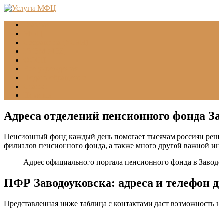
Главная
МФЦ
Соцзащита (УСЗН)
ГУВМ МВД
ФССП
Все учреждения
Подать обращение
Статьи
Помощь
Адреса отделений пенсионного фонда З
Пенсионный фонд каждый день помогает тысячам россиян реша
филиалов пенсионного фонда, а также много другой важной и
Адрес официального портала пенсионного фонда в Завод
ПФР Заводоуковска: адреса и телефон 
Представленная ниже таблица с контактами даст возможность