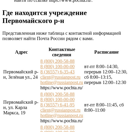
найти по ссылке
https://www.pochta.ru/
.
Где находится учреждение
Первомайского р-н
Представленная ниже таблица с контактной информацией
позволяет найти Почта России рядом с вами.
Контактные
Адрес
Расписание
сведения
8 (800) 200-58-88
8 (800) 100-00-00
вт-пт 8:00–14:30,
Первомайский р-
8 (36557) 6-35-43
перерыв 12:00–12:30,
н, Зелёная ул., 24
client@russianpost.ru
сб 8:00–13:15,
hotline@russianpost.ru
перерыв 12:00–12:30
https://www.pochta.ru/
8 (800) 200-58-88
8 (800) 100-00-00
Первомайский р-
8 (36557) 6-41-95
вт-пт 8:00–11:45, сб
н, ул. Карла
client@russianpost.ru
8:00–11:00
Маркса, 19
hotline@russianpost.ru
https://www.pochta.ru/
8 (800) 200-58-88