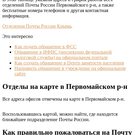
отделений Почты России Первомайского р-н, а также
бесплатные номера телефонов и другая контактная
информация.
Отделения Почты России Крыма
.
Это интересно
Как подать обращение в ФСС
Обращение в ИФНС (инспекцию федеральной
налоговой службы) на официальном портале
Как создать обращение в Центр занятости населения
Направить обращение в учреждение на официальном
сайте
Отделы на карте в Первомайском р-н
Все адреса офисов отмечены на карте в Первомайском р-н.
Leaflet
+
Воспользовавшись картой, можно найти, где находится
ближайшее подразделение Почты России.
−
Как правильно пожаловаться на Почту