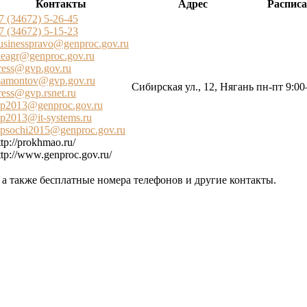
Контакты
Адрес
Распис
7 (34672) 5-26-45
7 (34672) 5-15-23
usinesspravo@genproc.gov.ru
deagr@genproc.gov.ru
ress@gvp.gov.ru
amontov@gvp.gov.ru
Сибирская ул., 12, Нягань
пн-пт 9:00
ress@gvp.rsnet.ru
ap2013@genproc.gov.ru
ap2013@it-systems.ru
apsochi2015@genproc.gov.ru
ttp://prokhmao.ru/
ttp://www.genproc.gov.ru/
 а также бесплатные номера телефонов и другие контакты.