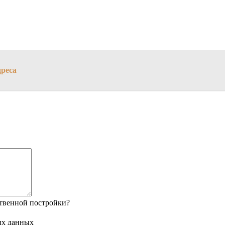
дреса
твенной постройки?
ых данных