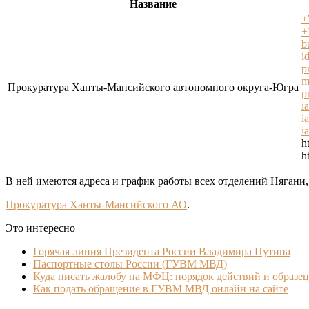
Название
+
+
b
i
p
m
Прокуратура Ханты-Мансийского автономного округа-Югра
p
i
i
i
h
h
В ней имеются адреса и график работы всех отделений Нягани,
Прокуратура Ханты-Мансийского АО
.
Это интересно
Горячая линия Президента России Владимира Путина
Паспортные столы России (ГУВМ МВД)
Куда писать жалобу на МФЦ: порядок действий и образец
Как подать обращение в ГУВМ МВД онлайн на сайте