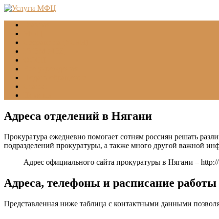
Главная
МФЦ
Соцзащита (УСЗН)
ГУВМ МВД
ФССП
Все учреждения
Подать обращение
Статьи
Помощь
Адреса отделений в Нягани
Прокуратура ежедневно помогает сотням россиян решать разли
подразделений прокуратуры, а также много другой важной ин
Адрес официального сайта прокуратуры в Нягани –
http:
Адреса, телефоны и расписание работ
Представленная ниже таблица с контактными данными позволя