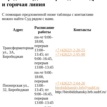
и горячая линия
С помощью предложенной ниже таблицы с контактами
можно найти Суд рядом с вами.
Расписание
Адрес
Контакты
работы
пн-чт 9:00–
18:00,
перерыв
Трансформаторная
13:00–
+7 (42622) 2-26-55
ул., 3А,
13:45; пт
+7 (42622) 2-95-90
Биробиджан
9:00–16:45,
перерыв
13:00–13:45
пн-чт 9:00–
18:00,
перерыв
+7 (42622) 2-04-26
Пионерская ул.,
13:00–
birobidzhansky.brb@sudrf.ru
32, Биробиджан
13:45; пт
http://birobidzhansky.brb.sudrf.ru/
9:00–16:45,
перерыв
13:00–13:45