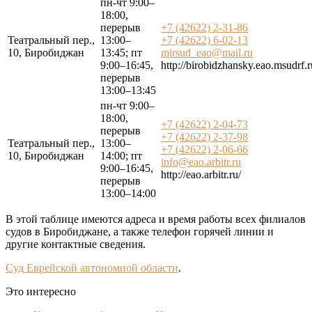
пн-чт 9:00–
18:00,
перерыв
+7 (42622) 2-31-86
Театральный пер.,
13:00–
+7 (42622) 6-02-13
10, Биробиджан
13:45; пт
mirsud_eao@mail.ru
9:00–16:45,
http://birobidzhansky.eao.msudrf.r
перерыв
13:00–13:45
пн-чт 9:00–
18:00,
+7 (42622) 2-04-73
перерыв
+7 (42622) 2-37-98
Театральный пер.,
13:00–
+7 (42622) 2-06-66
10, Биробиджан
14:00; пт
info@eao.arbitr.ru
9:00–16:45,
http://eao.arbitr.ru/
перерыв
13:00–14:00
В этой таблице имеются адреса и время работы всех филиалов
судов в Биробиджане, а также телефон горячей линии и
другие контактные сведения.
Суд Еврейской автономной области
.
Это интересно