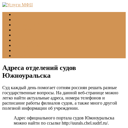
Главная
МФЦ
Соцзащита (УСЗН)
ГУВМ МВД
ФССП
Все учреждения
Подать обращение
Статьи
Помощь
Адреса отделений судов
Южноуральска
Суд каждый день помогает сотням россиян решать разные
государственные вопросы. На данной веб-странице можно
легко найти актуальные адреса, номера телефонов и
расписание работы филиалов судов, а также много другой
полезной информации об учреждении.
Адрес официального портала судов Южноуральска
можно найти по ссылке
http://uurals.chel.sudrf.ru/
.