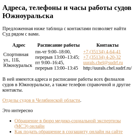
Адреса, телефоны и часы работы судов
Южноуральска
Предложенная ниже таблица с контактами позволяет найти
Суд рядом с вами.
Адрес
Расписание работы
Контакты
пн-чт 9:00–18:00,
+7 (35134) 4-64-41
Спортивная
перерыв 13:00–13:45;
+7 (35134) 4-20-32
ул., 11Б,
пт 9:00–16:45,
uurals.chel@sudrf.ru
Южноуральск
перерыв 13:00–13:45
http://uurals.chel.sudrf.ru/
В ней имеются адреса и расписание работы всех филиалов
судов в Южноуральске, а также телефон справочной и другие
контакты.
Отделы судов в Челябинской области
.
Это интересно
Обращение в бюро медико-социальной экспертизы
(МСЭ) онлайн
Как подать обращение в соцзащиту онлайн на сайте