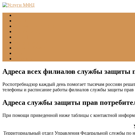
Главная
МФЦ
Соцзащита (УСЗН)
ГУВМ МВД
ФССП
Все учреждения
Подать обращение
Статьи
Помощь
Адреса всех филиалов службы защиты п
Роспотребнадзор каждый день помогает тысячам россиян решат
телефоны и расписание работы филиалов службы защиты прав 
Адреса службы защиты прав потребите
При помощи приведенной ниже таблицы с контактной информа
Территориальный отдел Управления Федеральной службы по на