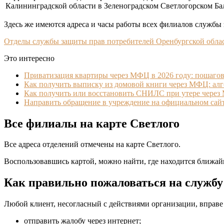
Калининградской области в Зеленоградском Светлогорском Ба
Здесь же имеются адреса и часы работы всех филиалов службы 
Отделы службы защиты прав потребителей Оренбургской обла
Это интересно
Приватизация квартиры через МФЦ в 2026 году: пошагов
Как получить выписку из домовой книги через МФЦ: ал
Как получить или восстановить СНИЛС при утере чере
Направить обращение в учреждение на официальном сай
Все филиалы на карте Светлого
Все адреса отделений отмечены на карте Светлого.
Воспользовавшись картой, можно найти, где находится ближа
Как правильно пожаловаться на службу
Любой клиент, несогласный с действиями организации, вправе 
отправить жалобу через интернет;