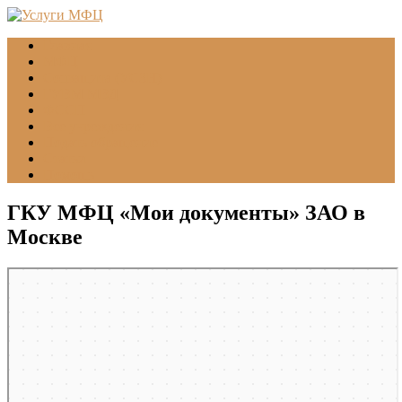
Главная
МФЦ
Соцзащита (УСЗН)
ГУВМ МВД
ФССП
Все учреждения
Подать обращение
Статьи
Помощь
ГКУ МФЦ «Мои документы» ЗАО в
Москве