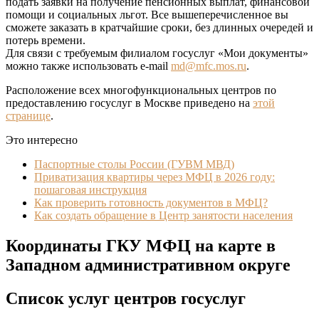
подать заявки на получение пенсионных выплат, финансовой
помощи и социальных льгот. Все вышеперечисленное вы
сможете заказать в кратчайшие сроки, без длинных очередей и
потерь времени.
Для связи с требуемым филиалом госуслуг «Мои документы»
можно также использовать e-mail
md@mfc.mos.ru
.
Расположение всех многофункциональных центров по
предоставлению госуслуг в Москве приведено на
этой
странице
.
Это интересно
Паспортные столы России (ГУВМ МВД)
Приватизация квартиры через МФЦ в 2026 году:
пошаговая инструкция
Как проверить готовность документов в МФЦ?
Как создать обращение в Центр занятости населения
Координаты ГКУ МФЦ на карте в
Западном административном округе
Список услуг центров госуслуг