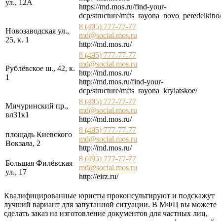
ул., 12А
https://md.mos.ru/find-your-
dcp/structure/mfts_rayona_novo_peredelkino
8 (495) 777-77-77
Новозаводская ул.,
md@social.mos.ru
25, к. 1
http://md.mos.ru/
8 (495) 777-77-77
md@social.mos.ru
Рублёвское ш., 42, к.
http://md.mos.ru/
1
http://md.mos.ru/find-your-
dcp/structure/mfts_rayona_krylatskoe/
8 (495) 777-77-77
Мичуринский пр.,
md@social.mos.ru
вл31к1
http://md.mos.ru/
8 (495) 777-77-77
площадь Киевского
md@social.mos.ru
Вокзала, 2
http://md.mos.ru/
8 (495) 777-77-77
Большая Филёвская
md@social.mos.ru
ул., 17
http://eirz.ru/
Квалифицированные юристы проконсультируют и подскажут
лучший вариант для запутанной ситуации. В МФЦ вы можете
сделать заказ на изготовление документов для частных лиц,