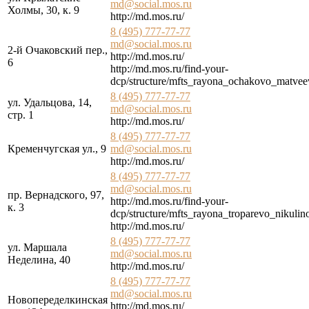
md@social.mos.ru
Холмы, 30, к. 9
http://md.mos.ru/
8 (495) 777-77-77
md@social.mos.ru
2-й Очаковский пер.,
http://md.mos.ru/
6
http://md.mos.ru/find-your-
dcp/structure/mfts_rayona_ochakovo_matvee
8 (495) 777-77-77
ул. Удальцова, 14,
md@social.mos.ru
стр. 1
http://md.mos.ru/
8 (495) 777-77-77
Кременчугская ул., 9
md@social.mos.ru
http://md.mos.ru/
8 (495) 777-77-77
md@social.mos.ru
пр. Вернадского, 97,
http://md.mos.ru/find-your-
к. 3
dcp/structure/mfts_rayona_troparevo_nikulin
http://md.mos.ru/
8 (495) 777-77-77
ул. Маршала
md@social.mos.ru
Неделина, 40
http://md.mos.ru/
8 (495) 777-77-77
md@social.mos.ru
Новопеределкинская
http://md.mos.ru/