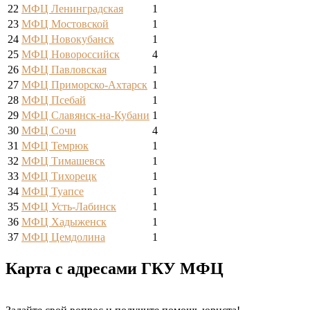
22
МФЦ Ленинградская
1
23
МФЦ Мостовской
1
24
МФЦ Новокубанск
1
25
МФЦ Новороссийск
4
26
МФЦ Павловская
1
27
МФЦ Приморско-Ахтарск
1
28
МФЦ Псебай
1
29
МФЦ Славянск-на-Кубани
1
30
МФЦ Сочи
4
31
МФЦ Темрюк
1
32
МФЦ Тимашевск
1
33
МФЦ Тихорецк
1
34
МФЦ Туапсе
1
35
МФЦ Усть-Лабинск
1
36
МФЦ Хадыженск
1
37
МФЦ Цемдолина
1
Карта с адресами ГКУ МФЦ