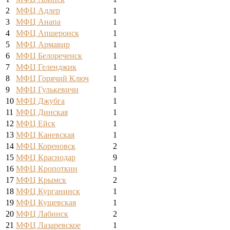
2
МФЦ Адлер
1
3
МФЦ Анапа
1
4
МФЦ Апшеронск
1
5
МФЦ Армавир
1
6
МФЦ Белореченск
1
7
МФЦ Геленджик
1
8
МФЦ Горячий Ключ
1
9
МФЦ Гулькевичи
1
10
МФЦ Джубга
1
11
МФЦ Динская
1
12
МФЦ Ейск
1
13
МФЦ Каневская
1
14
МФЦ Кореновск
2
15
МФЦ Краснодар
9
16
МФЦ Кропоткин
1
17
МФЦ Крымск
2
18
МФЦ Курганинск
1
19
МФЦ Кущевская
1
20
МФЦ Лабинск
2
21
МФЦ Лазаревское
1