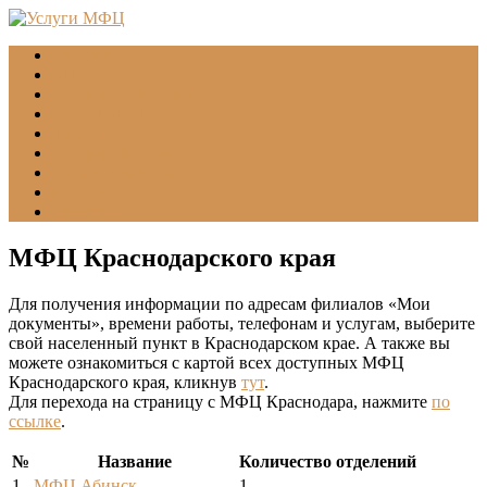
Главная
МФЦ
Соцзащита (УСЗН)
ГУВМ МВД
ФССП
Все учреждения
Подать обращение
Статьи
Помощь
МФЦ Краснодарского края
Для получения информации по адресам филиалов «Мои
документы», времени работы, телефонам и услугам, выберите
свой населенный пункт в Краснодарском крае. А также вы
можете ознакомиться с картой всех доступных МФЦ
Краснодарского края, кликнув
тут
.
Для перехода на страницу с МФЦ Краснодара, нажмите
по
ссылке
.
№
Название
Количество отделений
1
МФЦ Абинск
1