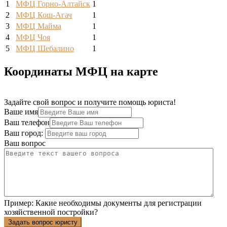
1
МФЦ Горно-Алтайск
1
2
МФЦ Кош-Агач
1
3
МФЦ Майма
1
4
МФЦ Чоя
1
5
МФЦ Шебалино
1
Координаты МФЦ на карте
Задайте свой вопрос и получите помощь юриста!
Ваше имя
Ваш телефон
Ваш город:
Ваш вопрос
Пример:
Какие необходимы документы для регистрации
хозяйственной постройки?
Задать вопрос юристу