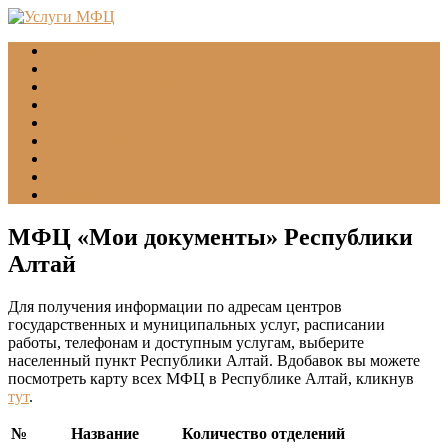
Главная
МФЦ
Соцзащита (УСЗН)
ГУВМ МВД
ФССП
Все учреждения
Подать обращение
Статьи
Помощь
МФЦ «Мои документы» Республики
Алтай
Для получения информации по адресам центров
государственных и муниципальных услуг, расписании
работы, телефонам и доступным услугам, выберите
населенный пункт Республики Алтай. Вдобавок вы можете
посмотреть карту всех МФЦ в Республике Алтай, кликнув
тут
.
№
Название
Количество отделений