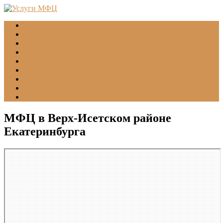
Главная
МФЦ
Соцзащита (УСЗН)
ГУВМ МВД
ФССП
Все учреждения
Подать обращение
Статьи
Помощь
МФЦ в Верх-Исетском районе
Екатеринбурга