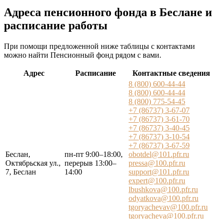
Адреса пенсионного фонда в Беслане и
расписание работы
При помощи предложенной ниже таблицы с контактами
можно найти Пенсионный фонд рядом с вами.
Адрес
Расписание
Контактные сведения
8 (800) 600-44-44
8 (800) 600-44-44
8 (800) 775-54-45
+7 (86737) 3-67-07
+7 (86737) 3-61-70
+7 (86737) 3-40-45
+7 (86737) 3-10-54
+7 (86737) 3-67-59
Беслан,
пн-пт 9:00–18:00,
obotdel@101.pfr.ru
Октябрьская ул.,
перерыв 13:00–
pressa@100.pfr.ru
7, Беслан
14:00
support@101.pfr.ru
expert@100.pfr.ru
lbushkova@100.pfr.ru
odyatkova@100.pfr.ru
tgoryachevav@100.pfr.ru
tgoryacheva@100.pfr.ru