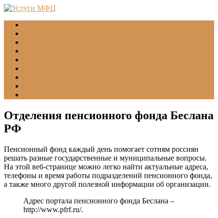
Главная
МФЦ
Соцзащита (УСЗН)
ГУВМ МВД
ФССП
Все учреждения
Подать обращение
Статьи
Помощь
Отделения пенсионного фонда Беслана
РФ
Пенсионный фонд каждый день помогает сотням россиян
решать разные государственные и муниципальные вопросы.
На этой веб-странице можно легко найти актуальные адреса,
телефоны и время работы подразделений пенсионного фонда,
а также много другой полезной информации об организации.
Адрес портала пенсионного фонда Беслана –
http://www.pfrf.ru/
.