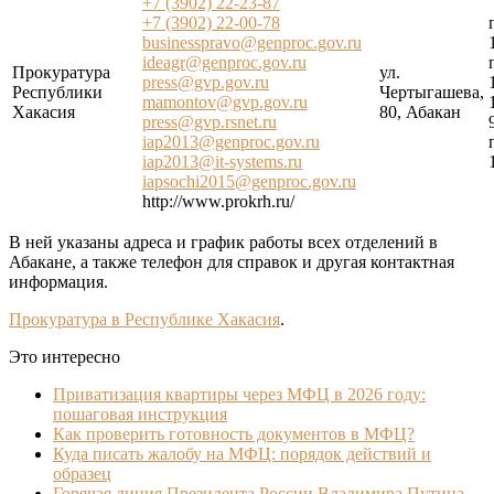
+7 (3902) 22-23-87
+7 (3902) 22-00-78
businesspravo@genproc.gov.ru
ideagr@genproc.gov.ru
Прокуратура
ул.
press@gvp.gov.ru
Республики
Чертыгашева,
mamontov@gvp.gov.ru
Хакасия
80, Абакан
press@gvp.rsnet.ru
iap2013@genproc.gov.ru
iap2013@it-systems.ru
iapsochi2015@genproc.gov.ru
http://www.prokrh.ru/
В ней указаны адреса и график работы всех отделений в
Абакане, а также телефон для справок и другая контактная
информация.
Прокуратура в Республике Хакасия
.
Это интересно
Приватизация квартиры через МФЦ в 2026 году:
пошаговая инструкция
Как проверить готовность документов в МФЦ?
Куда писать жалобу на МФЦ: порядок действий и
образец
Горячая линия Президента России Владимира Путина