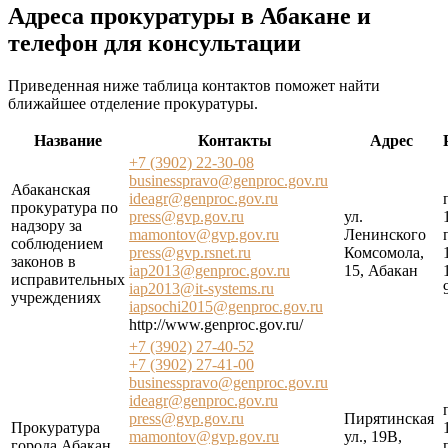
Адреса прокуратуры в Абакане и
телефон для консультации
Приведенная ниже таблица контактов поможет найти
ближайшее отделение прокуратуры.
Название
Контакты
Адрес
+7 (3902) 22-30-08
businesspravo@genproc.gov.ru
Абаканская
ideagr@genproc.gov.ru
прокуратура по
press@gvp.gov.ru
ул.
надзору за
mamontov@gvp.gov.ru
Ленинского
соблюдением
press@gvp.rsnet.ru
Комсомола,
законов в
iap2013@genproc.gov.ru
15, Абакан
исправительных
iap2013@it-systems.ru
учреждениях
iapsochi2015@genproc.gov.ru
http://www.genproc.gov.ru/
+7 (3902) 27-40-52
+7 (3902) 27-41-00
businesspravo@genproc.gov.ru
ideagr@genproc.gov.ru
press@gvp.gov.ru
Пирятинская
Прокуратура
mamontov@gvp.gov.ru
ул., 19В,
города Абакан