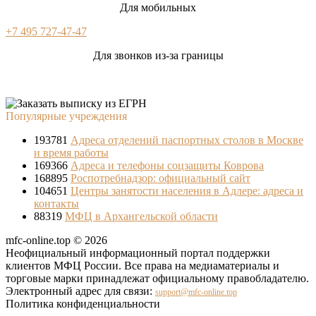
Для мобильных
+7 495 727-47-47
Для звонков из-за границы
Популярные учреждения
193781
Адреса отделений паспортных столов в Москве
и время работы
169366
Адреса и телефоны соцзащиты Коврова
168895
Роспотребнадзор: официальный сайт
104651
Центры занятости населения в Адлере: адреса и
контакты
88319
МФЦ в Архангельской области
mfc-online.top © 2026
Неофициальный информационный портал поддержки
клиентов МФЦ России. Все права на медиаматериалы и
торговые марки принадлежат официальному правобладателю.
Электронный адрес для связи:
support@mfc-online.top
Политика конфиденциальности