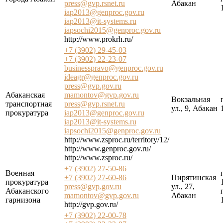
press@gvp.rsnet.ru
Абакан
iap2013@genproc.gov.ru
iap2013@it-systems.ru
iapsochi2015@genproc.gov.ru
http://www.prokrh.ru/
+7 (3902) 29-45-03
+7 (3902) 22-23-07
businesspravo@genproc.gov.ru
ideagr@genproc.gov.ru
press@gvp.gov.ru
Абаканская
mamontov@gvp.gov.ru
Вокзальная
транспортная
press@gvp.rsnet.ru
ул., 9, Абакан
прокуратура
iap2013@genproc.gov.ru
iap2013@it-systems.ru
iapsochi2015@genproc.gov.ru
http://www.zsproc.ru/territory/12/
http://www.genproc.gov.ru/
http://www.zsproc.ru/
+7 (3902) 27-50-86
Военная
+7 (3902) 27-60-86
Пирятинская
прокуратура
press@gvp.gov.ru
ул., 27,
Абаканского
mamontov@gvp.gov.ru
Абакан
гарнизона
http://gvp.gov.ru/
+7 (3902) 22-00-78