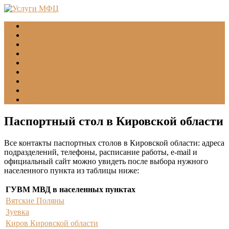
Главная
МФЦ
Соцзащита (УСЗН)
ГУВМ МВД
ФССП
Все учреждения
Подать обращение
Статьи
Помощь
Паспортный стол в Кировской области
Все контакты паспортных столов в Кировской области: адреса
подразделений, телефоны, расписание работы, e-mail и
официальный сайт можно увидеть после выбора нужного
населенного пункта из таблицы ниже:
ГУВМ МВД в населенных пунктах
Вятские Поляны
Зуевка
Киров Кировской области