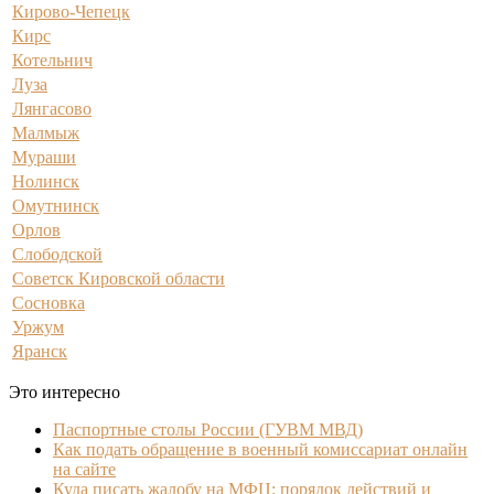
Кирово-Чепецк
Кирс
Котельнич
Луза
Лянгасово
Малмыж
Мураши
Нолинск
Омутнинск
Орлов
Слободской
Советск Кировской области
Сосновка
Уржум
Яранск
Это интересно
Паспортные столы России (ГУВМ МВД)
Как подать обращение в военный комиссариат онлайн
на сайте
Куда писать жалобу на МФЦ: порядок действий и