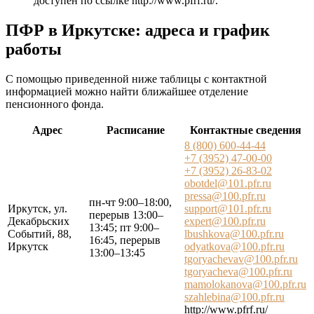
доступен по ссылке
http://www.pfrf.ru/
.
ПФР в Иркутске: адреса и график
работы
С помощью приведенной ниже таблицы с контактной
информацией можно найти ближайшее отделение
пенсионного фонда.
Адрес
Расписание
Контактные сведения
8 (800) 600-44-44
+7 (3952) 47-00-00
+7 (3952) 26-83-02
obotdel@101.pfr.ru
pressa@100.pfr.ru
пн-чт 9:00–18:00,
Иркутск, ул.
support@101.pfr.ru
перерыв 13:00–
Декабрьских
expert@100.pfr.ru
13:45; пт 9:00–
Событий, 88,
lbushkova@100.pfr.ru
16:45, перерыв
Иркутск
odyatkova@100.pfr.ru
13:00–13:45
tgoryachevav@100.pfr.ru
tgoryacheva@100.pfr.ru
mamolokanova@100.pfr.ru
szahlebina@100.pfr.ru
http://www.pfrf.ru/