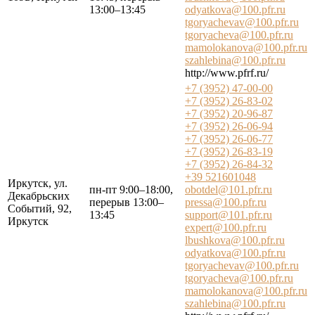
13:00–13:45
odyatkova@100.pfr.ru
tgoryachevav@100.pfr.ru
tgoryacheva@100.pfr.ru
mamolokanova@100.pfr.ru
szahlebina@100.pfr.ru
http://www.pfrf.ru/
+7 (3952) 47-00-00
+7 (3952) 26-83-02
+7 (3952) 20-96-87
+7 (3952) 26-06-94
+7 (3952) 26-06-77
+7 (3952) 26-83-19
+7 (3952) 26-84-32
+39 521601048
Иркутск, ул.
пн-пт 9:00–18:00,
obotdel@101.pfr.ru
Декабрьских
перерыв 13:00–
pressa@100.pfr.ru
Событий, 92,
13:45
support@101.pfr.ru
Иркутск
expert@100.pfr.ru
lbushkova@100.pfr.ru
odyatkova@100.pfr.ru
tgoryachevav@100.pfr.ru
tgoryacheva@100.pfr.ru
mamolokanova@100.pfr.ru
szahlebina@100.pfr.ru