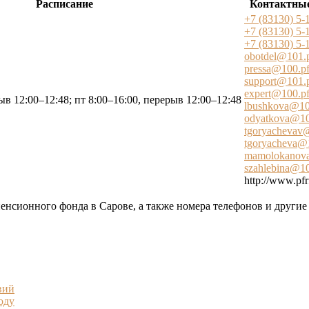
Расписание
Контактные
+7 (83130) 5-
+7 (83130) 5-
+7 (83130) 5-
obotdel@101.p
pressa@100.pf
support@101.p
expert@100.pf
ыв 12:00–12:48; пт 8:00–16:00, перерыв 12:00–12:48
lbushkova@100
odyatkova@100
tgoryachevav@
tgoryacheva@1
mamolokanova
szahlebina@10
http://www.pfrf
пенсионного фонда в Сарове, а также номера телефонов и другие
вий
оду