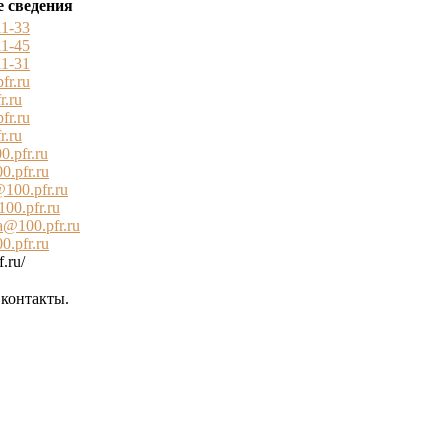
 сведения
11-33
11-45
11-31
fr.ru
r.ru
fr.ru
r.ru
.pfr.ru
.pfr.ru
100.pfr.ru
00.pfr.ru
@100.pfr.ru
0.pfr.ru
.ru/
 контакты.