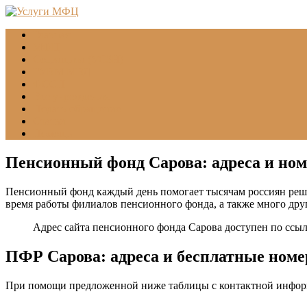
Главная
МФЦ
Соцзащита (УСЗН)
ГУВМ МВД
ФССП
Все учреждения
Подать обращение
Статьи
Помощь
Пенсионный фонд Сарова: адреса и ном
Пенсионный фонд каждый день помогает тысячам россиян реша
время работы филиалов пенсионного фонда, а также много др
Адрес сайта пенсионного фонда Сарова доступен по ссы
ПФР Сарова: адреса и бесплатные номе
При помощи предложенной ниже таблицы с контактной инфор