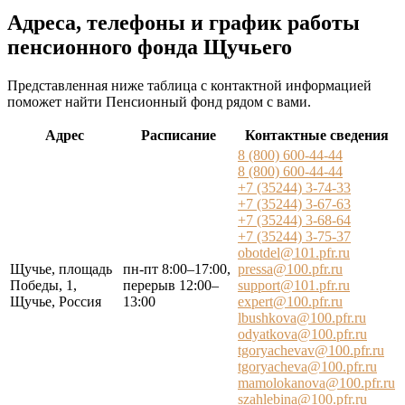
Адреса, телефоны и график работы
пенсионного фонда Щучьего
Представленная ниже таблица с контактной информацией
поможет найти Пенсионный фонд рядом с вами.
Адрес
Расписание
Контактные сведения
8 (800) 600-44-44
8 (800) 600-44-44
+7 (35244) 3-74-33
+7 (35244) 3-67-63
+7 (35244) 3-68-64
+7 (35244) 3-75-37
obotdel@101.pfr.ru
Щучье, площадь
пн-пт 8:00–17:00,
pressa@100.pfr.ru
Победы, 1,
перерыв 12:00–
support@101.pfr.ru
Щучье, Россия
13:00
expert@100.pfr.ru
lbushkova@100.pfr.ru
odyatkova@100.pfr.ru
tgoryachevav@100.pfr.ru
tgoryacheva@100.pfr.ru
mamolokanova@100.pfr.ru
szahlebina@100.pfr.ru